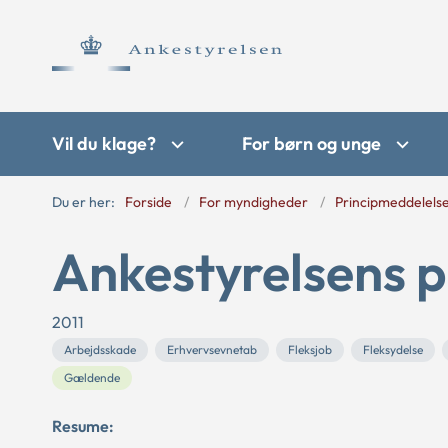
Vil du klage?
For børn og unge
Du er her:
Forside
For myndigheder
Principmeddelels
Ankestyrelsens p
2011
Arbejdsskade
Erhvervsevnetab
Fleksjob
Fleksydelse
Gældende
Resume: