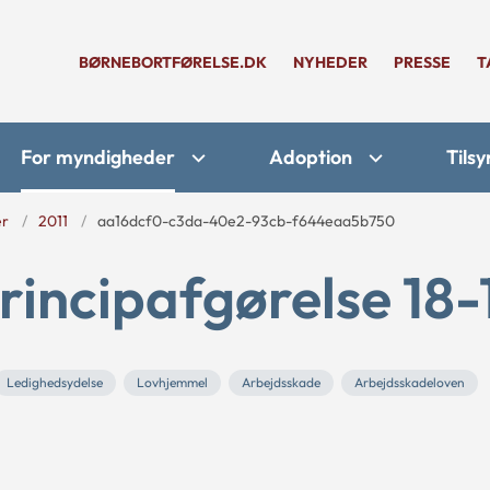
BØRNEBORTFØRELSE.DK
NYHEDER
PRESSE
T
For myndigheder
Adoption
Tilsy
er
2011
aa16dcf0-c3da-40e2-93cb-f644eaa5b750
rincipafgørelse 18-
Ledighedsydelse
Lovhjemmel
Arbejdsskade
Arbejdsskadeloven