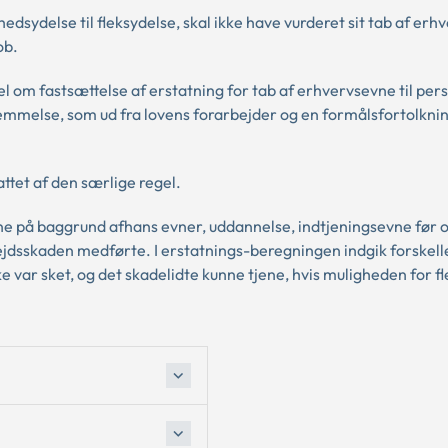
hedsydelse til fleksydelse, skal ikke have vurderet sit tab af er
ob.
el om fastsættelse af erstatning for tab af erhvervsevne til pers
temmelse, som ud fra lovens forarbejder og en formålsfortolkni
ttet af den særlige regel.
e på baggrund afhans evner, uddannelse, indtjeningsevne før o
jdsskaden medførte. I erstatnings-beregningen indgik forskel
e var sket, og det skadelidte kunne tjene, hvis muligheden for f