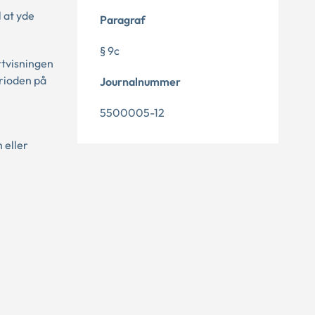
l at yde
Paragraf
§ 9c
rtvisningen
erioden på
Journalnummer
5500005-12
 eller