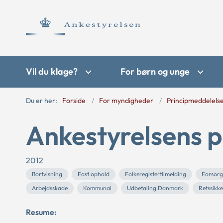
Vil du klage?
For børn og unge
Du er her:
Forside
For myndigheder
Principmeddelels
Ankestyrelsens p
2012
Bortvisning
Fast ophold
Folkeregistertilmelding
Forsor
Arbejdsskade
Kommunal
Udbetaling Danmark
Retssikk
Resume: