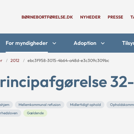
BØRNEBORTFØRELSE.DK
NYHEDER
PRESSE
T
For myndigheder
Adoption
Tilsy
er
2012
ebc3f958-3015-4b64-a48d-e3c309c309bc
rincipafgørelse 32-
gshjem
Mellemkommunal refusion
Midlertidigt ophold
Opholdskomm
erhedsloven
Gældende