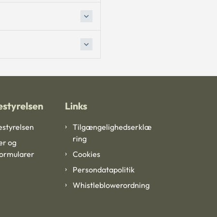
styrelsen
Links
styrelsen
Tilgængelighedserklæ
ring
er og
formularer
Cookies
Persondatapolitik
Whistleblowerordning