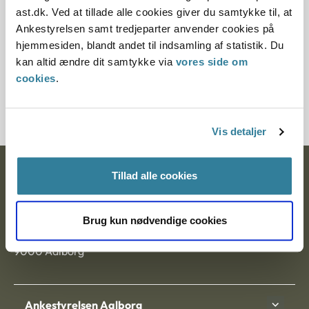
Paragraf
ast.dk. Ved at tillade alle cookies giver du samtykke til, at
Ankestyrelsen samt tredjeparter anvender cookies på
§ 40a § 40 § 28
hjemmesiden, blandt andet til indsamling af statistik. Du
kan altid ændre dit samtykke via
vores side om
Journalnummer
cookies
.
1200231-12
Vis detaljer
Ankestyrelsen
Tillad alle cookies
Postadresse:
Brug kun nødvendige cookies
Nytorv 7, 2. sal
9000 Aalborg
Ankestyrelsen Aalborg