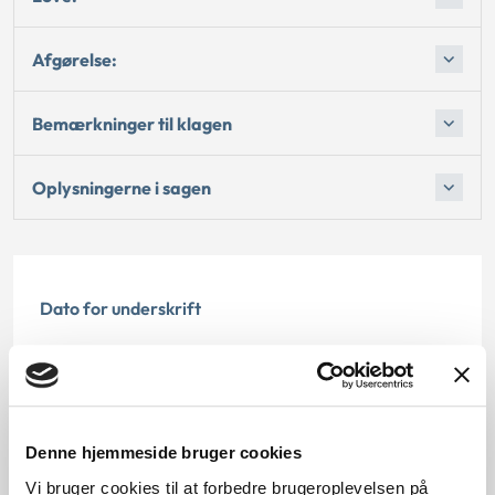
Afgørelse:
Bemærkninger til klagen
Oplysningerne i sagen
Dato for underskrift
15.08.2012
Offentliggørelsesdato
10.07.2013
Denne hjemmeside bruger cookies
Vi bruger cookies til at forbedre brugeroplevelsen på