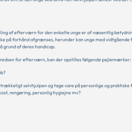
lling af efterværn for den enkelte unge er af væsentlig betydni
ikke på forhånd afgrænses, herunder kan unge med vidtgående f
å grund af deres handicap.
redsen for efterværn, kan der opstilles følgende pejlemærker:
øb?
tilstrækkeligt selvhjulpen og tage vare på personlige og praktiske
kost, rengøring, personlig hygiejne mv?