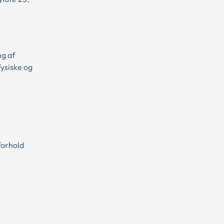
ng af
ysiske og
 forhold