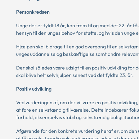
Personkredsen
Unge der er fyldt 18 år, kan frem til og med det 22. år 
hensyn til den unges behov for støtte, og hvis den unge 
Hjælpen skal bidrage til en god overgang til en selvstæn
unges uddannelse og beskæftigelse samt andre relevant
Der skal således være udsigt til en positiv udvikling fo
skal blive helt selvhjulpen senest ved det fyldte 23. år.
Positiv udvikling
Ved vurderingen af, om der vil være en positiv udvikling,
at føre en selvstændig tilværelse. Dette indebærer fo
forhold, eksempelvis stabil og selvstændig boligsituat
Afgørende for den konkrete vurdering heraf er, om den u
at få en selvstændig voksentilværelse uden, at der er et 