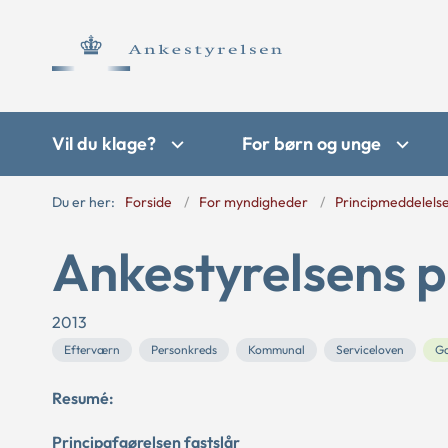
Vil du klage?
For børn og unge
Du er her:
Forside
For myndigheder
Principmeddelels
Ankestyrelsens p
2013
Efterværn
Personkreds
Kommunal
Serviceloven
G
Resumé:
Principafgørelsen fastslår