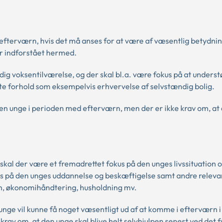
få efterværn, hvis det må anses for at være af væsentlig betydnin
er indforstået hermed.
dig voksentilværelse, og der skal bl.a. være fokus på at underst
e forhold som eksempelvis erhvervelse af selvstændig bolig.
r den unge i perioden med efterværn, men der er ikke krav om, at
 skal der være et fremadrettet fokus på den unges livssituation o
kus på den unges uddannelse og beskæftigelse samt andre releva
ion, økonomihåndtering, husholdning mv.
nge vil kunne få noget væsentligt ud af at komme i efterværn i 
krav om, at den unge skal blive helt selvhjulpen senest ved det f