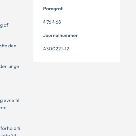
Paragraf
§ 76 § 68
g af
Journalnummer
øtte den
4300221-12
 den unge
g evne til
nte
forhold til
yldte 23.