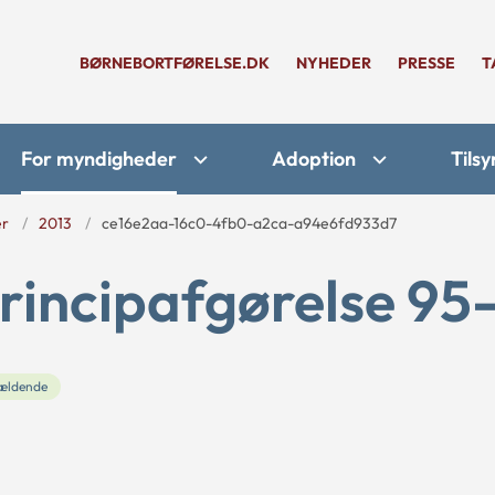
BØRNEBORTFØRELSE.DK
NYHEDER
PRESSE
T
For myndigheder
Adoption
Tilsy
er
2013
ce16e2aa-16c0-4fb0-a2ca-a94e6fd933d7
rincipafgørelse 95
ældende