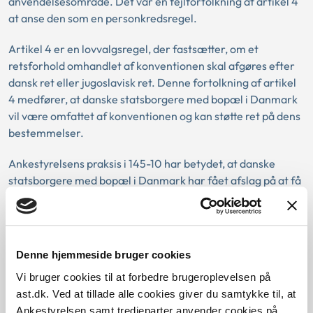
anvendelsesområde. Det var en fejlfortolkning af artikel 4
at anse den som en personkredsregel.
Artikel 4 er en lovvalgsregel, der fastsætter, om et
retsforhold omhandlet af konventionen skal afgøres efter
dansk ret eller jugoslavisk ret. Denne fortolkning af artikel
4 medfører, at danske statsborgere med bopæl i Danmark
vil være omfattet af konventionen og kan støtte ret på dens
bestemmelser.
Ankestyrelsens praksis i 145-10 har betydet, at danske
statsborgere med bopæl i Danmark har fået afslag på at få
medregnet forsikringsperioder optjent i det tidligere
Jugoslavien ved beregningen af den danske pension. Det
betyder, at de ikke har fået udbetalt den pension, som de
har ret til ifølge konventionen.
Denne hjemmeside bruger cookies
Vi bruger cookies til at forbedre brugeroplevelsen på
Konventionens artikel 26
ast.dk. Ved at tillade alle cookies giver du samtykke til, at
145-10 fastslog også, at statsborgere fra det tidligere
Ankestyrelsen samt tredjeparter anvender cookies på