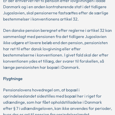
Er der erhvervet ret til pension efter lovgivningen i både
Danmark og i en anden kontraherende stat i det tidligere
Jugoslavien, skal pensionerne fastsættes efter de særlige
bestemmelser i konventionens artikel 32.
Den danske pension beregnet efter reglerne i artikel 32 kan
sammenlagt med pensionen fra det tidligere Jugoslavien
ikke udgøre et lavere beløb end den pension, pensionisten
har ret til efter dansk lovgivning eller efter
bestemmelserne i konventionen. I givet fald skal der efter
konventionen ydes et tillæg, der svarer til forskellen, så
længe pensionisten har bopæl i Danmark.
Flygtninge
Pensionslovens hovedregel om, at bopæl i
oprindelseslandet sidestilles med bopæl her i riget for
udlændinge, som har fået opholdstilladelse i Danmark
efter § 7 i udlændingeloven, kan ikke anvendes for perioder,
hvor der er ret til pension fra oprindelseslandet.