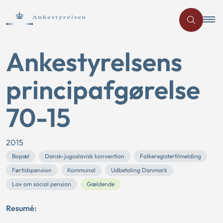
Ankestyrelsens
principafgørelse
70-15
2015
Bopæl
Dansk-jugoslavisk konvention
Folkeregistertilmelding
Førtidspension
Kommunal
Udbetaling Danmark
Lov om social pension
Gældende
Resumé: