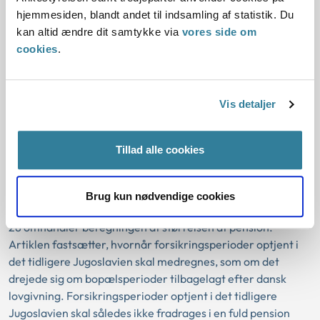
Jugoslavien har ret til fuld dansk førtidspension, hvis de
hjemmesiden, blandt andet til indsamling af statistik. Du
opfylder de særlige betingelser i artikel 26 i konventionen
kan altid ændre dit samtykke via
vores side om
for at få ret til dansk førtidspension. Dette er en
cookies
.
fejlfortolkning af artikel 26.
Artikel 26 i konventionen omhandler alene selve retten til
Vis detaljer
pension. Den omhandler ikke størrelsen af pensionen, dvs.
om der er ret til fuld pension eller en brøkpension.
Tillad alle cookies
Konventionens artikel 28
145-10 fastslog derudover, at der efter artikel 28 ikke skal
Brug kun nødvendige cookies
ske fradrag for bopælsår i det tidligere Jugoslavien. Artikel
28 omhandler beregningen af størrelsen af pension.
Artiklen fastsætter, hvornår forsikringsperioder optjent i
det tidligere Jugoslavien skal medregnes, som om det
drejede sig om bopælsperioder tilbagelagt efter dansk
lovgivning. Forsikringsperioder optjent i det tidligere
Jugoslavien skal således ikke fradrages i en fuld pension