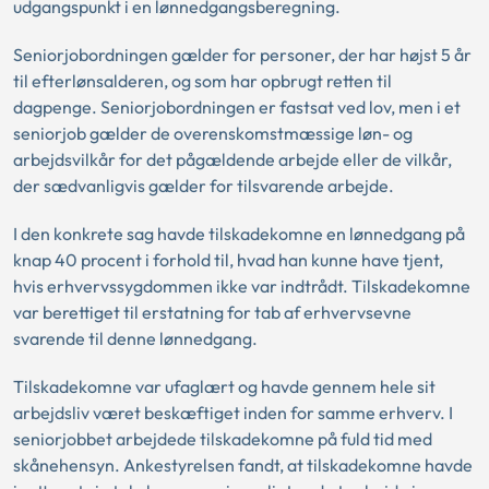
udgangspunkt i en lønnedgangsberegning.
Seniorjobordningen gælder for personer, der har højst 5 år
til efterlønsalderen, og som har opbrugt retten til
dagpenge. Seniorjobordningen er fastsat ved lov, men i et
seniorjob gælder de overenskomstmæssige løn- og
arbejdsvilkår for det pågældende arbejde eller de vilkår,
der sædvanligvis gælder for tilsvarende arbejde.
I den konkrete sag havde tilskadekomne en lønnedgang på
knap 40 procent i forhold til, hvad han kunne have tjent,
hvis erhvervssygdommen ikke var indtrådt. Tilskadekomne
var berettiget til erstatning for tab af erhvervsevne
svarende til denne lønnedgang.
Tilskadekomne var ufaglært og havde gennem hele sit
arbejdsliv været beskæftiget inden for samme erhverv. I
seniorjobbet arbejdede tilskadekomne på fuld tid med
skånehensyn. Ankestyrelsen fandt, at tilskadekomne havde