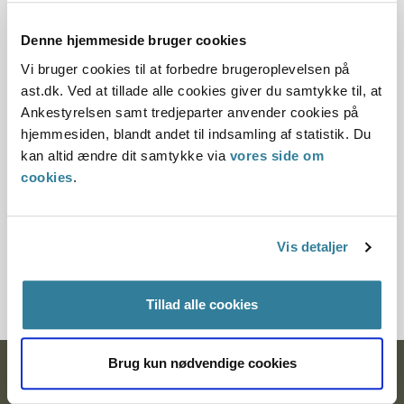
27.08.2015
Denne hjemmeside bruger cookies
Vi bruger cookies til at forbedre brugeroplevelsen på
Offentliggørelsesdato
ast.dk. Ved at tillade alle cookies giver du samtykke til, at
Ankestyrelsen samt tredjeparter anvender cookies på
28.08.2015
hjemmesiden, blandt andet til indsamling af statistik. Du
Paragraf
kan altid ændre dit samtykke via
vores side om
cookies
.
§ 7 § 17
Journalnummer
Vis detaljer
2014-5014-18716
Tillad alle cookies
Brug kun nødvendige cookies
Ankestyrelsen