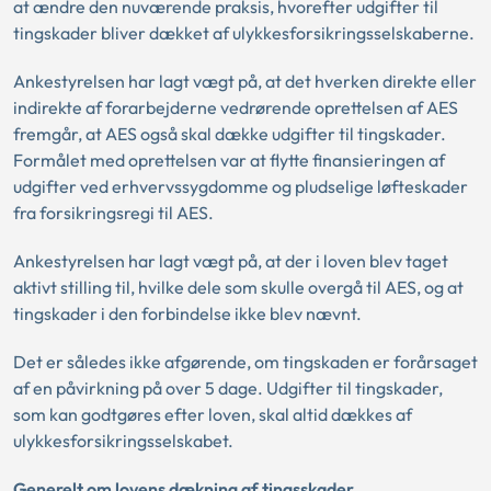
at ændre den nuværende praksis, hvorefter udgifter til
tingskader bliver dækket af ulykkesforsikringsselskaberne.
Ankestyrelsen har lagt vægt på, at det hverken direkte eller
indirekte af forarbejderne vedrørende oprettelsen af AES
fremgår, at AES også skal dække udgifter til tingskader.
Formålet med oprettelsen var at flytte finansieringen af
udgifter ved erhvervssygdomme og pludselige løfteskader
fra forsikringsregi til AES.
Ankestyrelsen har lagt vægt på, at der i loven blev taget
aktivt stilling til, hvilke dele som skulle overgå til AES, og at
tingskader i den forbindelse ikke blev nævnt.
Det er således ikke afgørende, om tingskaden er forårsaget
af en påvirkning på over 5 dage. Udgifter til tingskader,
som kan godtgøres efter loven, skal altid dækkes af
ulykkesforsikringsselskabet.
Generelt om lovens dækning af tingsskader