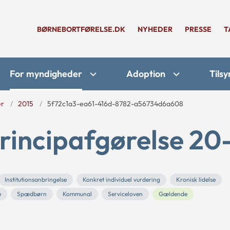
BØRNEBORTFØRELSE.DK
NYHEDER
PRESSE
T
For myndigheder
Adoption
Tilsy
er
2015
5f72c1a3-ea61-416d-8782-a56734d6a608
rincipafgørelse 20
Institutionsanbringelse
Konkret individuel vurdering
Kronisk lidelse
u
Spædbørn
Kommunal
Serviceloven
Gældende