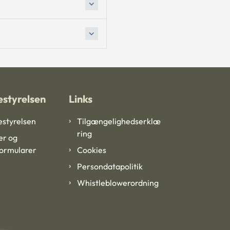
styrelsen
Links
styrelsen
Tilgængelighedserklæ
ring
er og
formularer
Cookies
Persondatapolitik
Whistleblowerordning