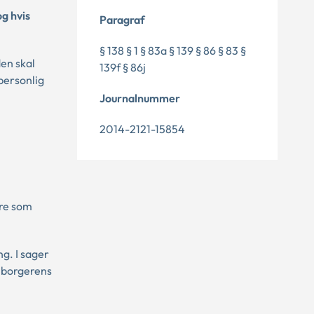
og hvis
Paragraf
§ 138 § 1 § 83a § 139 § 86 § 83 §
en skal
139f § 86j
personlig
Journalnummer
2014-2121-15854
ere som
g. I sager
s borgerens