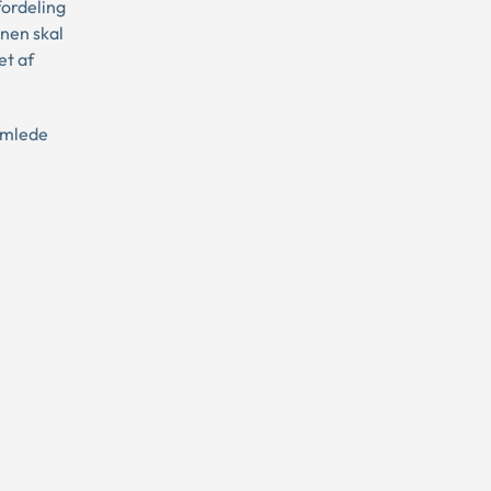
fordeling
nen skal
et af
samlede