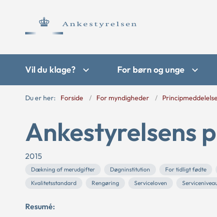
Vil du klage?
For børn og unge
Du er her:
Forside
For myndigheder
Principmeddelels
Ankestyrelsens p
2015
Dækning af merudgifter
Døgninstitution
For tidligt fødte
Kvalitetsstandard
Rengøring
Serviceloven
Servicenivea
Resumé: