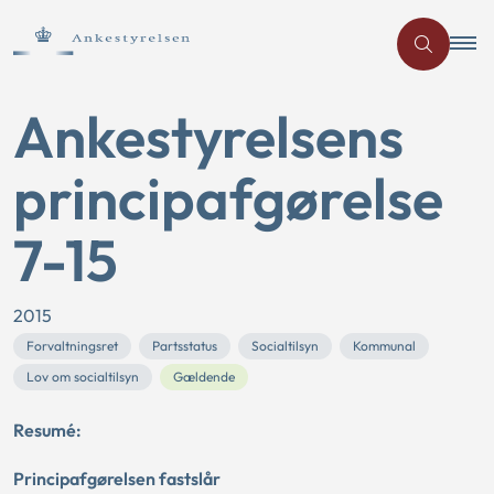
Ankestyrelsens
principafgørelse
7-15
2015
Forvaltningsret
Partsstatus
Socialtilsyn
Kommunal
Lov om socialtilsyn
Gældende
Resumé:
Principafgørelsen fastslår