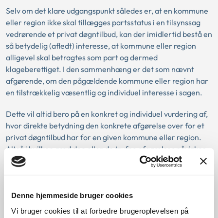
Selv om det klare udgangspunkt således er, at en kommune
eller region ikke skal tillægges partsstatus i en tilsynssag
vedrørende et privat døgntilbud, kan der imidlertid bestå en
så betydelig (afledt) interesse, at kommune eller region
alligevel skal betragtes som part og dermed
klageberettiget. I den sammenhæng er det som nævnt
afgørende, om den pågældende kommune eller region har
en tilstrækkelig væsentlig
og
individuel interesse i sagen.
Dette vil altid bero på en konkret og individuel vurdering af,
hvor direkte betydning den konkrete afgørelse over for et
privat døgntilbud har for en given kommune eller region.
Altså i hvilken grad den eller de trufne afgørelser påvirker
kommunen eller regionen.
For så vidt angår kriteriet om individuel interesse er det
afgørende, om socialtilsynets afgørelse berører et antal
Denne hjemmeside bruger cookies
aktører, der er større og/eller ubestemt, således at
Vi bruger cookies til at forbedre brugeroplevelsen på
kommunens eller regionens interesse dermed ikke kan