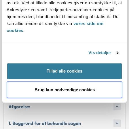
ast.dk. Ved at tillade alle cookies giver du samtykke til, at
siges at være eksklusiv.
Ankestyrelsen samt tredjeparter anvender cookies på
hjemmesiden, blandt andet til indsamling af statistik. Du
Det forhold, at en kommune eller region har en borger
kan altid ændre dit samtykke via
vores side om
anbragt på et privat tilbud, indebærer ikke i sig selv, at
cookies
.
pågældende kommune eller region kan betragtes som part
i en tilsynssag vedrørende et privat tilbud. Hensynet til
forsyningsforpligtelsen udgør heller ikke i sig selv et så
Vis detaljer
tungtvejende forhold, at kommune eller region kan
tillægges partsstatus i forhold til tilsynssager vedrørende
private tilbud.
Tillad alle cookies
Lov:
Brug kun nødvendige cookies
Afgørelse:
1. Baggrund for at behandle sagen