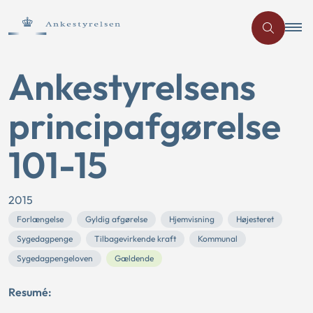
Ankestyrelsens
principafgørelse
101-15
2015
Forlængelse
Gyldig afgørelse
Hjemvisning
Højesteret
Sygedagpenge
Tilbagevirkende kraft
Kommunal
Sygedagpengeloven
Gældende
Resumé: