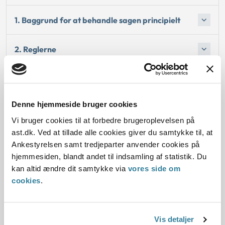
1. Baggrund for at behandle sagen principielt
2. Reglerne
4. Den konkrete afgørelse
Denne hjemmeside bruger cookies
Begrundelsen for afgørelsen
Vi bruger cookies til at forbedre brugeroplevelsen på
ast.dk. Ved at tillade alle cookies giver du samtykke til, at
Ankestyrelsen samt tredjeparter anvender cookies på
hjemmesiden, blandt andet til indsamling af statistik. Du
Dato for underskrift
kan altid ændre dit samtykke via
vores side om
cookies
.
21.12.2015
Offentliggørelsesdato
Vis detaljer