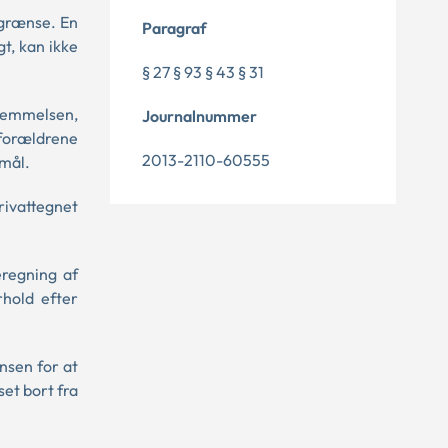
 grænse. En
Paragraf
t, kan ikke
§ 27 § 93 § 43 § 31
stemmelsen,
Journalnummer
 forældrene
2013-2110-60555
rmål.
rivattegnet
eregning af
rhold efter
nsen for at
set bort fra