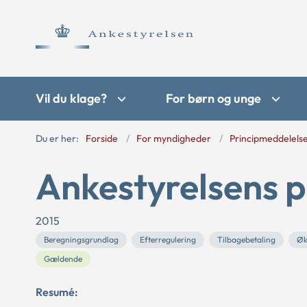
Vil du klage?
For børn og unge
Du er her:
Forside
For myndigheder
Principmeddelels
Ankestyrelsens p
2015
Beregningsgrundlag
Efterregulering
Tilbagebetaling
Øk
Gældende
Resumé: