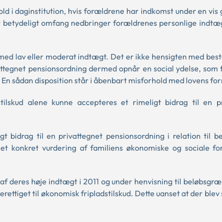
old i daginstitution, hvis forældrene har indkomst under en vis
 et betydeligt omfang nedbringer forældrenes personlige indtæg
med lav eller moderat indtægt. Det er ikke hensigten med be
ivattegnet pensionsordning dermed opnår en social ydelse, som
til. En sådan disposition står i åbenbart misforhold med lovens fo
ilskud alene kunne accepteres et rimeligt bidrag til en p
t bidrag til en privattegnet pensionsordning i relation til b
let konkret vurdering af familiens økonomiske og sociale fo
 af deres høje indtægt i 2011 og under henvisning til beløbsgræ
rettiget til økonomisk fripladstilskud. Dette uanset at der blev 