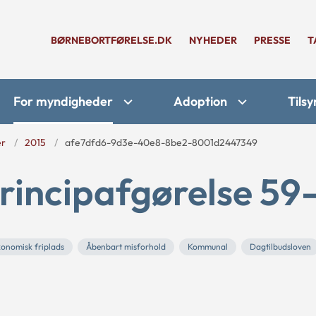
BØRNEBORTFØRELSE.DK
NYHEDER
PRESSE
T
For myndigheder
Adoption
Tilsy
er
2015
afe7dfd6-9d3e-40e8-8be2-8001d2447349
rincipafgørelse 59
onomisk friplads
Åbenbart misforhold
Kommunal
Dagtilbudsloven