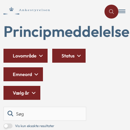
Principmeddelelse
Lovområde
Status
Emneord
Vælg år
Søg
Vis kun eksakte resultater