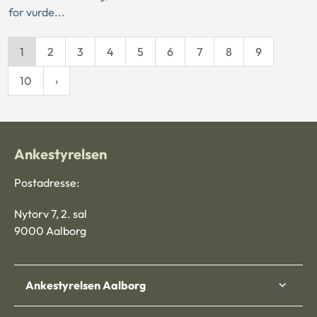
for vurde...
1
2
3
4
5
6
7
8
9
10
Ankestyrelsen
Postadresse:
Nytorv 7, 2. sal
9000 Aalborg
Ankestyrelsen Aalborg