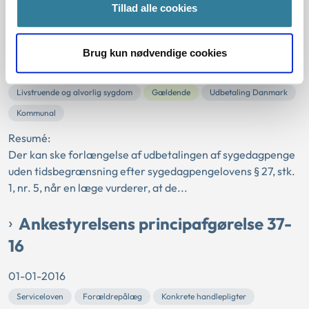
Tillad alle cookies
16
01-01-2016
Brug kun nødvendige cookies
Sygedagpengeloven
Forlængelse
Livstruende og alvorlig sygdom
Gældende
Udbetaling Danmark
Kommunal
Resumé:
Der kan ske forlængelse af udbetalingen af sygedagpenge
uden tidsbegrænsning efter sygedagpengelovens § 27, stk.
1, nr. 5, når en læge vurderer, at de...
Ankestyrelsens principafgørelse 37-
16
01-01-2016
Serviceloven
Forældrepålæg
Konkrete handlepligter