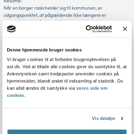
Resumé:
Når en borger raskmelder sig til kommunen, er
udgangspunktet, at pågældende ikke længere er
uarbejdsdygtig på grund af egen sygdom.
Kan borger ikke...
Ankestyrelsens principafgørelse 79-
Denne hjemmeside bruger cookies
16
Vi bruger cookies til at forbedre brugeroplevelsen på
ast.dk. Ved at tillade alle cookies giver du samtykke til, at
01-01-2016
Ankestyrelsen samt tredjeparter anvender cookies på
Serviceloven
Beregning
Merudgifter
Ansøgningstidspunkt
hjemmesiden, blandt andet til indsamling af statistik. Du
Tilbagevirkende kraft
Omberegning
Gældende
Kommunal
kan altid ændre dit samtykke via
vores side om
cookies
.
Resumé:
Kommunen skal efter serviceloven yde dækning af
nødvendige merudgifter ved den daglige livsførelse til
borgere med varigt nedsat fysisk eller psykisk...
Vis detaljer
Ankestyrelsens principafgørelse 68-