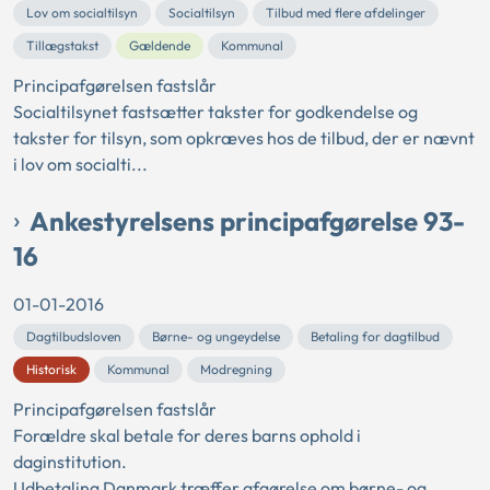
Lov om socialtilsyn
Socialtilsyn
Tilbud med flere afdelinger
Tillægstakst
Gældende
Kommunal
Principafgørelsen fastslår
Socialtilsynet fastsætter takster for godkendelse og
takster for tilsyn, som opkræves hos de tilbud, der er nævnt
i lov om socialti...
Ankestyrelsens principafgørelse 93-
16
01-01-2016
Dagtilbudsloven
Børne- og ungeydelse
Betaling for dagtilbud
Historisk
Kommunal
Modregning
Principafgørelsen fastslår
Forældre skal betale for deres barns ophold i
daginstitution.
Udbetaling Danmark træffer afgørelse om børne- og