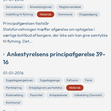
Serviceloven
Almenboligloven
Magtanvendelse
Indstilling til flytning
Historisk
Kommunal
Klageadgang
Principafgørelsen fastslår
Statsforvaltningen træffer afgørelse om optagelse i
særlige botilbud af borgere, der ikke selv kan give samtykke
til flytning. Det...
Ankestyrelsens principafgørelse 39-
16
01-01-2016
Sygedagpengeloven
Sygedagpenge
Refusion
Ferie
Partshøring
Arbejdsgivers partsstatus
Historisk
Raskmelding
Passivitet
Arbejdsskade
Udbetaling Danmark
Kommunal