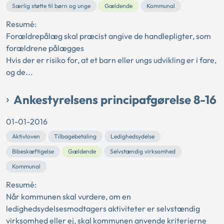
Særlig støtte til børn og unge
Gældende
Kommunal
Resumé:
Forældrepålæg skal præcist angive de handlepligter, som
forældrene pålægges
Hvis der er risiko for, at et barn eller ungs udvikling er i fare,
og de...
Ankestyrelsens principafgørelse 8-16
01-01-2016
Aktivloven
Tilbagebetaling
Ledighedsydelse
Bibeskæftigelse
Gældende
Selvstændig virksomhed
Kommunal
Resumé:
Når kommunen skal vurdere, om en
ledighedsydelsesmodtagers aktiviteter er selvstændig
virksomhed eller ej, skal kommunen anvende kriterierne