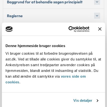
Baggrund for at behandle sagen principielt
Reglerne
Den konkrete afgørelse
Begrundelse for afgørelsen
Denne hjemmeside bruger cookies
Vi bruger cookies til at forbedre brugeroplevelsen på
ast.dk. Ved at tillade alle cookies giver du samtykke til, at
Ankestyrelsen samt tredjeparter anvender cookies på
Dato for underskrift
hjemmesiden, blandt andet til indsamling af statistik. Du
kan altid ændre dit samtykke via
vores side om
11.10.2017
cookies
.
Offentliggørelsesdato
Vis detaljer
12.10.2017