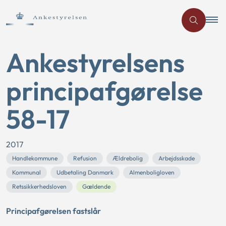
Ankestyrelsens
principafgørelse
58-17
2017
Handlekommune
Refusion
Ældrebolig
Arbejdsskade
Kommunal
Udbetaling Danmark
Almenboligloven
Retssikkerhedsloven
Gældende
Principafgørelsen fastslår