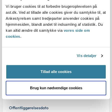
Vi bruger cookies til at forbedre brugeroplevelsen på
ast.dk. Ved at tillade alle cookies giver du samtykke til, at
Baggrund for at behandle sagen principielt
Ankestyrelsen samt tredjeparter anvender cookies på
hjemmesiden, blandt andet til indsamling af statistik. Du
Reglerne
kan altid ændre dit samtykke via
vores side om
cookies
.
Den konkrete afgørelse
Vis detaljer
Begrundelse for afgørelsen
Tillad alle cookies
Dato for underskrift
Brug kun nødvendige cookies
15.08.2017
Offentliggørelsesdato