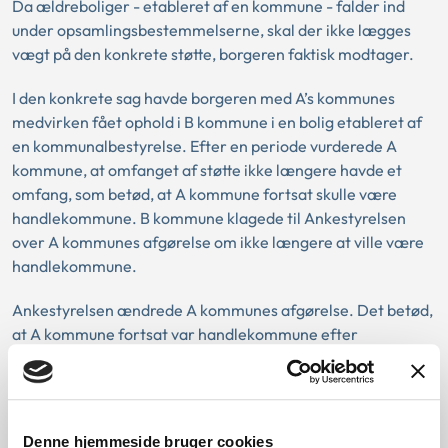
Da ældreboliger - etableret af en kommune - falder ind
under opsamlingsbestemmelserne, skal der ikke lægges
vægt på den konkrete støtte, borgeren faktisk modtager.
I den konkrete sag havde borgeren med A’s kommunes
medvirken fået ophold i B kommune i en bolig etableret af
en kommunalbestyrelse. Efter en periode vurderede A
kommune, at omfanget af støtte ikke længere havde et
omfang, som betød, at A kommune fortsat skulle være
handlekommune. B kommune klagede til Ankestyrelsen
over A kommunes afgørelse om ikke længere at ville være
handlekommune.
Ankestyrelsen ændrede A kommunes afgørelse. Det betød,
at A kommune fortsat var handlekommune efter
serviceloven, da borgerens almene ældrebolig, kunne
sidestilles med en bolig etableret af et regionsråd. Det var
således ikke relevant for afgørelsens resultat, hvilken støtte
borgeren konkret modtog.
Denne hjemmeside bruger cookies