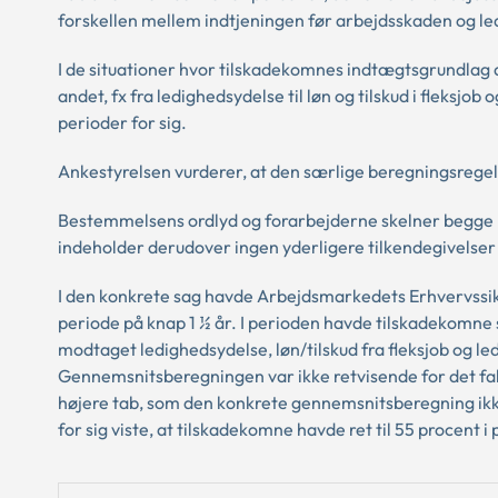
forskellen mellem indtjeningen før arbejdsskaden og led
I de situationer hvor tilskadekomnes indtægtsgrundlag æ
andet, fx fra ledighedsydelse til løn og tilskud i fleksjob
perioder for sig.
Ankestyrelsen vurderer, at den særlige beregningsrege
Bestemmelsens ordlyd og forarbejderne skelner begge me
indeholder derudover ingen yderligere tilkendegivelser
I den konkrete sag havde Arbejdsmarkedets Erhvervssi
periode på knap 1 ½ år. I perioden havde tilskadekomne
modtaget ledighedsydelse, løn/tilskud fra fleksjob og le
Gennemsnitsberegningen var ikke retvisende for det fak
højere tab, som den konkrete gennemsnitsberegning ikk
for sig viste, at tilskadekomne havde ret til 55 procent 