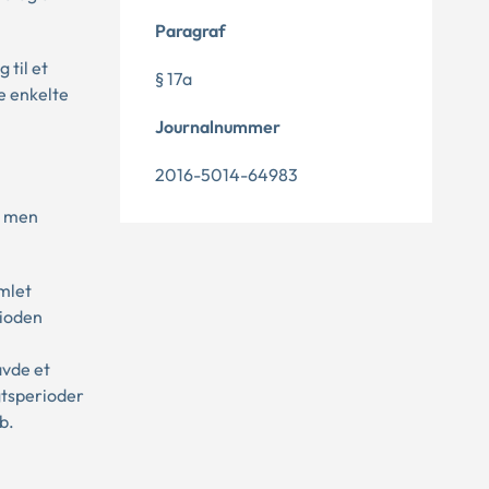
Paragraf
 til et
§ 17a
de enkelte
Journalnummer
2016-5014-64983
, men
mlet
rioden
avde et
gtsperioder
b.