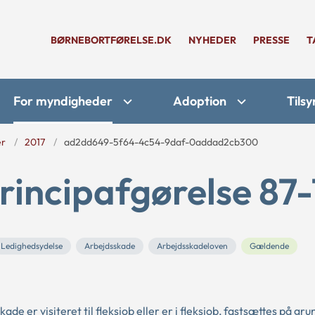
BØRNEBORTFØRELSE.DK
NYHEDER
PRESSE
T
For myndigheder
Adoption
Tilsy
er
2017
ad2dd649-5f64-4c54-9daf-0addad2cb300
rincipafgørelse 87-
Ledighedsydelse
Arbejdsskade
Arbejdsskadeloven
Gældende
e er visiteret til fleksjob eller er i fleksjob, fastsættes på gru