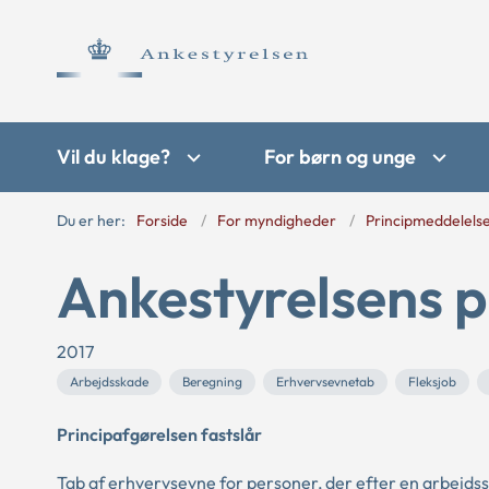
Vil du klage?
For børn og unge
Du er her:
Forside
For myndigheder
Principmeddelels
Ankestyrelsens p
2017
Arbejdsskade
Beregning
Erhvervsevnetab
Fleksjob
Principafgørelsen fastslår
Tab af erhvervsevne for personer, der efter en arbejdsskad