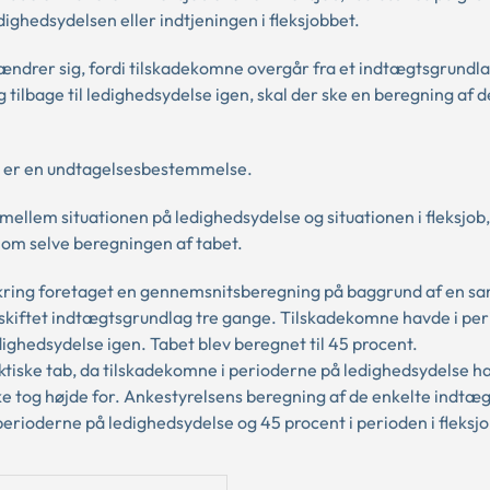
ighedsydelsen eller indtjeningen i fleksjobbet.
ndrer sig, fordi tilskadekomne overgår fra et indtægtsgrundlag
 og tilbage til ledighedsydelse igen, skal der ske en beregning af 
l er en undtagelsesbestemmelse.
llem situationen på ledighedsydelse og situationen i fleksjob
 om selve beregningen af tabet.
kring foretaget en gennemsnitsberegning på baggrund af en sa
 skiftet indtægtsgrundlag tre gange. Tilskadekomne havde i pe
dighedsydelse igen. Tabet blev beregnet til 45 procent.
tiske tab, da tilskadekomne i perioderne på ledighedsydelse h
e tog højde for. Ankestyrelsens beregning af de enkelte indtæ
i perioderne på ledighedsydelse og 45 procent i perioden i fleksjo