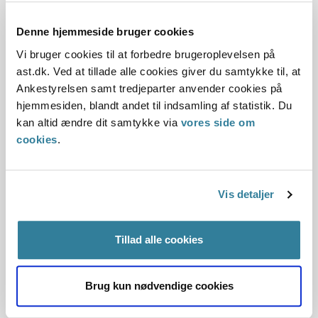
På sin hjemmeside vil Ankestyrelsen offentliggøre
nærmere retningslinjer for sagsbehandlingen.
Denne hjemmeside bruger cookies
Vi bruger cookies til at forbedre brugeroplevelsen på
Genoptagelse
ast.dk. Ved at tillade alle cookies giver du samtykke til, at
Landsrettens dom vedrører behandlingen af sager efter §
Ankestyrelsen samt tredjeparter anvender cookies på
61, ikke det materielle indhold af Ankestyrelsens afgørelser.
hjemmesiden, blandt andet til indsamling af statistik. Du
Dommen giver derfor ikke anledning til generelt at
kan altid ændre dit samtykke via
vores side om
genoptage afgjorte sager.
cookies
.
Ankestyrelsen kunne dog ikke efter dommens afsigelse den
16. december 2015 afvise at behandle sager om uenighed
Vis detaljer
mellem kommuner med henvisning til, at klagefristen i
retssikkerhedslovens § 67 ikke var overholdt, at der ikke var
truffet en afgørelse, eller at der ikke var foretaget
Tillad alle cookies
genvurdering.
Ankestyrelsen har ved søgning i sagsbehandlingssystemet
Brug kun nødvendige cookies
fundet frem til en række sager, som er blevet afvist af disse