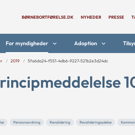
BØRNEBORTFØRELSE.DK
NYHEDER
PRESSE
T
For myndigheder
Adoption
Tilsy
er
2019
5fa6da24-f551-4db6-9227-521b2e3d24dc
rincipmeddelelse 1
lse
Pensionsordning
Revalidering
Revalideringsydelse
Kommun