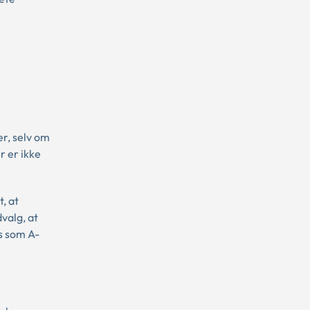
er, selv om
r er ikke
, at
valg, at
s som A-