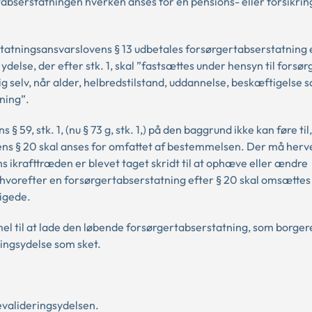
ertabserstatningen hverken anses for en pensions- eller forsikrin
rstatningsansvarslovens § 13 udbetales forsørgertabserstatning 
delse, der efter stk. 1, skal ”fastsættes under hensyn til forsør
g selv, når alder, helbredstilstand, uddannelse, beskæftigelse 
ning”.
 59, stk. 1, (nu § 73 g, stk. 1,) på den baggrund ikke kan føre til,
ns § 20 skal anses for omfattet af bestemmelsen. Der må herved
s ikrafttræden er blevet taget skridt til at ophæve eller ændre
 hvorefter en forsørgertabserstatning efter § 20 skal omsættes t
igede.
mel til at lade den løbende forsørgertabserstatning, som borg
ringsydelse som sket.
evalideringsydelsen.