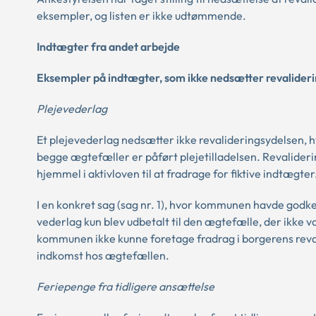
eksempler, og listen er ikke udtømmende.
Indtægter fra andet arbejde
Eksempler på indtægter, som ikke nedsætter revalider
Plejevederlag
Et plejevederlag nedsætter ikke revalideringsydelsen, h
begge ægtefæller er påført plejetilladelsen. Revalider
hjemmel i aktivloven til at fradrage for fiktive indtægter
I en konkret sag (sag nr. 1), hvor kommunen havde godk
vederlag kun blev udbetalt til den ægtefælle, der ikke 
kommunen ikke kunne foretage fradrag i borgerens reval
indkomst hos ægtefællen.
Feriepenge fra tidligere ansættelse