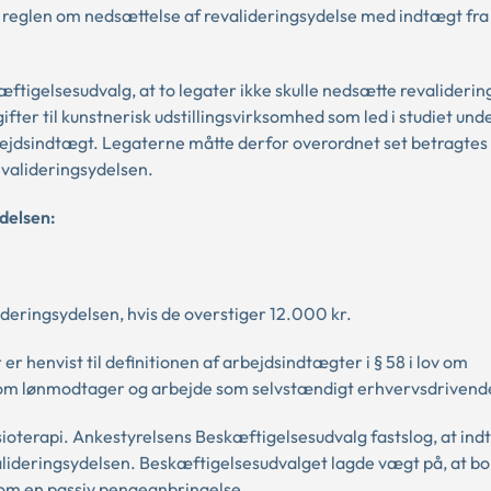
 reglen om nedsættelse af revalideringsydelse med indtægt fra
kæftigelsesudvalg, at to legater ikke skulle nedsætte revalideri
ter til kunstnerisk udstillingsvirksomhed som led i studiet und
rbejdsindtægt. Legaterne måtte derfor overordnet set betragte
revalideringsydelsen.
delsen:
eringsydelsen, hvis de overstiger 12.000 kr.
er henvist til definitionen af arbejdsindtægter i § 58 i lov om
som lønmodtager og arbejde som selvstændigt erhvervsdrivend
fysioterapi. Ankestyrelsens Beskæftigelsesudvalg fastslog, at ind
alideringsydelsen. Beskæftigelsesudvalget lagde vægt på, at b
le om en passiv pengeanbringelse.