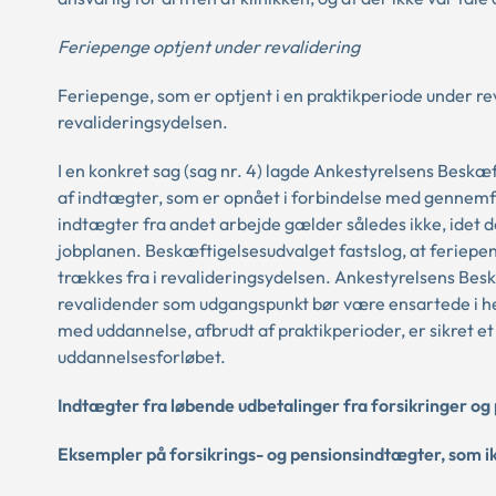
Feriepenge optjent under revalidering
Feriepenge, som er optjent i en praktikperiode under re
revalideringsydelsen.
I en konkret sag (sag nr. 4) lagde Ankestyrelsens Beskæft
af indtægter, som er opnået i forbindelse med gennemf
indtægter fra andet arbejde gælder således ikke, idet 
jobplanen. Beskæftigelsesudvalget fastslog, at feriepeng
trækkes fra i revalideringsydelsen. Ankestyrelsens Bes
revalidender som udgangspunkt bør være ensartede i hele
med uddannelse, afbrudt af praktikperioder, er sikret e
uddannelsesforløbet.
Indtægter fra løbende udbetalinger fra forsikringer og
Eksempler på forsikrings- og pensionsindtægter, som i