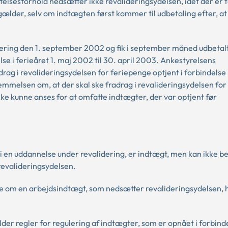
telsesforhold nedsætter ikke revalideringsydelsen, idet der er 
 gælder, selv om indtægten først kommer til udbetaling efter, at
idering den 1. september 2002 og fik i september måned udbetal
lse i ferieåret 1. maj 2002 til 30. april 2003. Ankestyrelsens
adrag i revalideringsydelsen for feriepenge optjent i forbindels
emmelsen om, at der skal ske fradrag i revalideringsydelsen fo
ikke kunne anses for at omfatte indtægter, der var optjent før
i en uddannelse under revalidering, er indtægt, men kan ikke b
evalideringsydelsen.
tale om en arbejdsindtægt, som nedsætter revalideringsydelsen, 
lder regler for regulering af indtægter, som er opnået i forbin