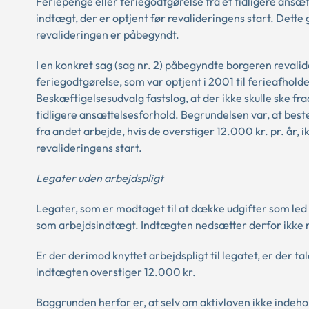
Feriepenge eller feriegodtgørelse fra et tidligere ansæt
indtægt, der er optjent før revalideringens start. Dette
revalideringen er påbegyndt.
I en konkret sag (sag nr. 2) påbegyndte borgeren reval
feriegodtgørelse, som var optjent i 2001 til ferieafholde
Beskæftigelsesudvalg fastslog, at der ikke skulle ske fr
tidligere ansættelsesforhold. Begrundelsen var, at best
fra andet arbejde, hvis de overstiger 12.000 kr. pr. år, 
revalideringens start.
Legater uden arbejdspligt
Legater, som er modtaget til at dække udgifter som led 
som arbejdsindtægt. Indtægten nedsætter derfor ikke r
Er der derimod knyttet arbejdspligt til legatet, er der 
indtægten overstiger 12.000 kr.
Baggrunden herfor er, at selv om aktivloven ikke indeho