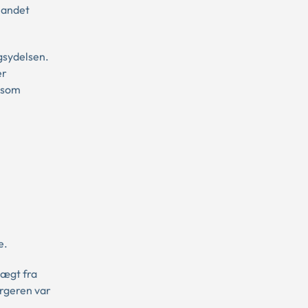
 andet
ngsydelsen.
er
s som
e.
tægt fra
orgeren var