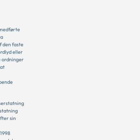
 medførte
ra
f den faste
rdlyd eller
e ordninger
 at
øbende
serstatning
rstatning
fter sin
 1998