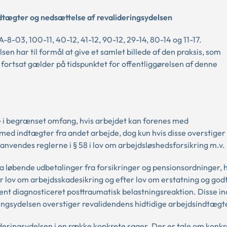
ndtægter og nedsættelse af revalideringsydelsen
8-03, 100-11, 40-12, 41-12, 90-12, 29-14, 80-14 og 11-17.
n har til formål at give et samlet billede af den praksis, som
m fortsat gælder på tidspunktet for offentliggørelsen af denne
 i begrænset omfang, hvis arbejdet kan forenes med
med indtægter fra andet arbejde, dog kun hvis disse overstiger
 anvendes reglerne i § 58 i lov om arbejdsløshedsforsikring m.v.
 løbende udbetalinger fra forsikringer og pensionsordninger,
 lov om arbejdsskadesikring og efter lov om erstatning og godtg
sent diagnosticeret posttraumatisk belastningsreaktion. Disse 
ingsydelsen overstiger revalidendens hidtidige arbejdsindtægt
lideringsydelsen i en række konkrete sager. Der er tale om konk