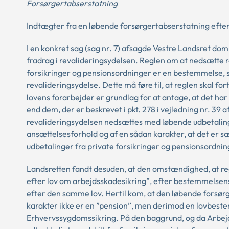
Forsørgertabserstatning
Indtægter fra en løbende forsørgertabserstatning efte
I en konkret sag (sag nr. 7) afsagde Vestre Landsret d
fradrag i revalideringsydelsen. Reglen om at nedsætte 
forsikringer og pensionsordninger er en bestemmelse, 
revalideringsydelse. Dette må føre til, at reglen skal fo
lovens forarbejder er grundlag for at antage, at det h
end dem, der er beskrevet i pkt. 278 i vejledning nr. 39 a
revalideringsydelsen nedsættes med løbende udbetalinger 
ansættelsesforhold og af en sådan karakter, at det er s
udbetalinger fra private forsikringer og pensionsordnin
Landsretten fandt desuden, at den omstændighed, at re
efter lov om arbejdsskadesikring”, efter bestemmelsens 
efter den samme lov. Hertil kom, at den løbende forsør
karakter ikke er en ”pension”, men derimod en lovbest
Erhvervssygdomssikring. På den baggrund, og da Arbejd