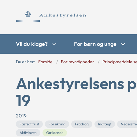
Vil du klage?
For børn og unge
Du er her:
Forside
For myndigheder
Principmeddelels
Ankestyrelsens p
19
2019
Fastsat frist
Forsikring
Fradrag
Indtægt
Nedsætte
Aktivloven
Gældende