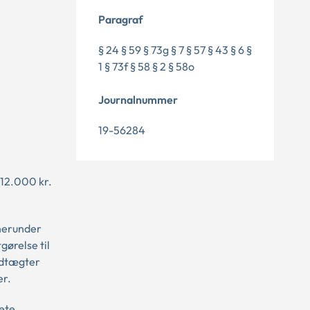
Paragraf
§ 24 § 59 § 73g § 7 § 57 § 43 § 6 §
1 § 73f § 58 § 2 § 58o
Journalnummer
19-56284
 12.000 kr.
 herunder
ørelse til
indtægter
er.
rete