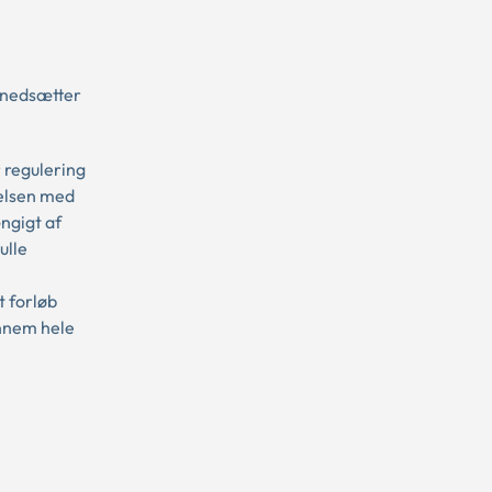
, nedsætter
r regulering
delsen med
ngigt af
ulle
t forløb
ennem hele