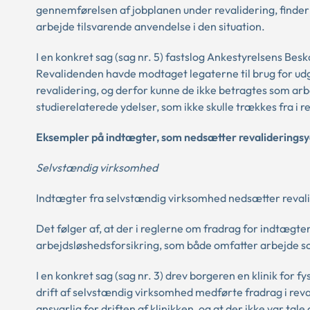
gennemførelsen af jobplanen under revalidering, finder
arbejde tilsvarende anvendelse i den situation.
I en konkret sag (sag nr. 5) fastslog Ankestyrelsens Bes
Revalidenden havde modtaget legaterne til brug for udgif
revalidering, og derfor kunne de ikke betragtes som a
studierelaterede ydelser, som ikke skulle trækkes fra i 
Eksempler på indtægter, som nedsætter revalideringsy
Selvstændig virksomhed
Indtægter fra selvstændig virksomhed nedsætter revalid
Det følger af, at der i reglerne om fradrag for indtægter 
arbejdsløshedsforsikring, som både omfatter arbejde 
I en konkret sag (sag nr. 3) drev borgeren en klinik for 
drift af selvstændig virksomhed medførte fradrag i rev
ansvarlig for driften af klinikken, og at der ikke var ta