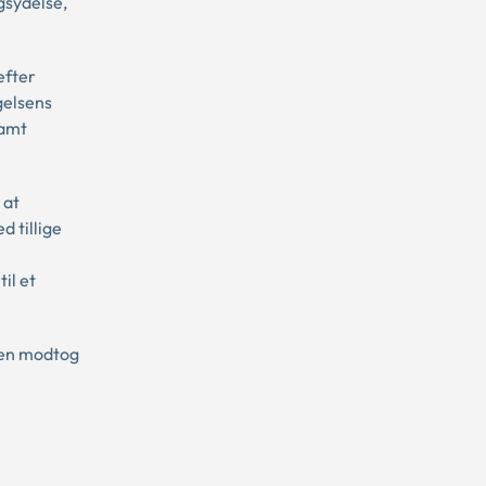
gsydelse,
efter
gelsens
samt
 at
 tillige
il et
eren modtog