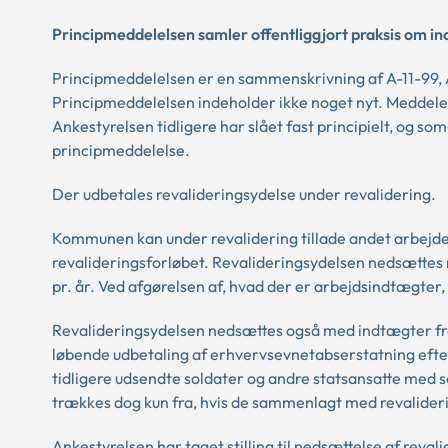
Principmeddelelsen samler offentliggjort praksis om i
Principmeddelelsen er en sammenskrivning af A-11-99, A-
Principmeddelelsen indeholder ikke noget nyt. Meddelelse
Ankestyrelsen tidligere har slået fast principielt, og so
principmeddelelse.
Der udbetales revalideringsydelse under revalidering.
Kommunen kan under revalidering tillade andet arbejde
revalideringsforløbet. Revalideringsydelsen nedsættes 
pr. år. Ved afgørelsen af, hvad der er arbejdsindtægter,
Revalideringsydelsen nedsættes også med indtægter fra
løbende udbetaling af erhvervsevnetabserstatning efter
tidligere udsendte soldater og andre statsansatte med 
trækkes dog kun fra, hvis de sammenlagt med revalider
Ankestyrelsen har taget stilling til nedsættelse af reva