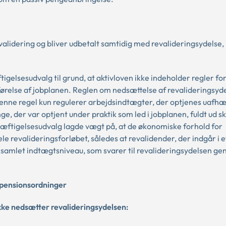
validering og bliver udbetalt samtidig med revalideringsydelse
igelsesudvalg til grund, at aktivloven ikke indeholder regler fo
ørelse af jobplanen. Reglen om nedsættelse af revalideringsy
denne regel kun regulerer arbejdsindtægter, der optjenes uafhæ
e, der var optjent under praktik som led i jobplanen, fuldt ud sk
kæftigelsesudvalg lagde vægt på, at de økonomiske forhold for
 revalideringsforløbet, således at revalidender, der indgår i e
t samlet indtægtsniveau, som svarer til revalideringsydelsen g
 pensionsordninger
kke nedsætter revalideringsydelsen: