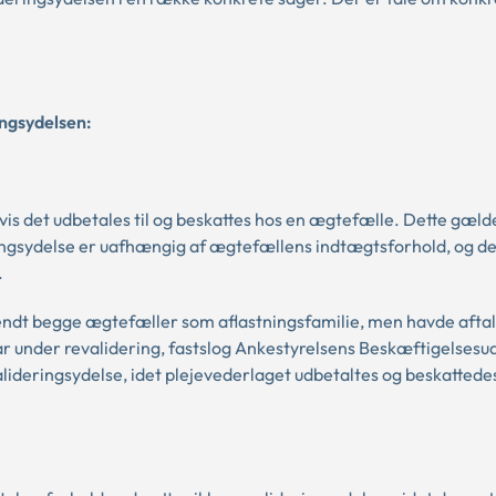
ingsydelsen:
vis det udbetales til og beskattes hos en ægtefælle. Dette gæld
ingsydelse er uafhængig af ægtefællens indtægtsforhold, og de
.
endt begge ægtefæller som aflastningsfamilie, men havde aftalt
var under revalidering, fastslog Ankestyrelsens Beskæftigelsesud
ideringsydelse, idet plejevederlaget udbetaltes og beskattede