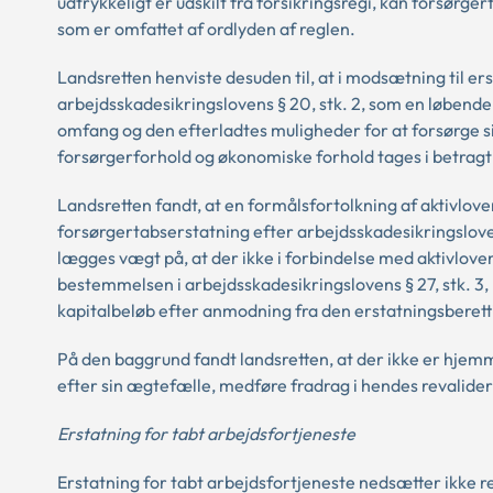
udtrykkeligt er udskilt fra forsikringsregi, kan forsørg
som er omfattet af ordlyden af reglen.
Landsretten henviste desuden til, at i modsætning til e
arbejdsskadesikringslovens § 20, stk. 2, som en løbende y
omfang og den efterladtes muligheder for at forsørge si
forsørgerforhold og økonomiske forhold tages i betragt
Landsretten fandt, at en formålsfortolkning af aktivlovens §
forsørgertabserstatning efter arbejdsskadesikringslove
lægges vægt på, at der ikke i forbindelse med aktivloven
bestemmelsen i arbejdsskadesikringslovens § 27, stk. 3,
kapitalbeløb efter anmodning fra den erstatningsberett
På den baggrund fandt landsretten, at der ikke er hjem
efter sin ægtefælle, medføre fradrag i hendes revalide
Erstatning for tabt arbejdsfortjeneste
Erstatning for tabt arbejdsfortjeneste nedsætter ikke r