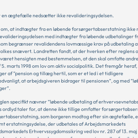
r en ægtefælle nedsætter ikke revalideringsydelsen.
om om, at indtægter fra en løbende forsørgertabserstatning ikke
revalideringsydelsen med indtægter fra løbende udbetalinger f
som begrænser revalidendens lovmæssige krav på udbetaling a
rtolkes snævert. Landretten fandt, at der hverken efter reglens o
ar været hensigten med bestemmelsen, at den skal omfatte andr
f 5. marts 1998 om lov om aktiv socialpolitik. Det fremgår heraf,
af ”pension og tillæg hertil, som er et led i et tidligere
ædvanligt, at arbejdsgiveren bidrager til pensionen”, og med ”l
ger”.
glen specifikt nævner ”løbende udbetaling af erhvervsevnetab
ordlyd taler for, at denne ikke tillige omfatter forsørgertabse
gertabserstatning, som borgeren modtog efter sin ægtefælle, e
emt erstatningsydelse, der udbetales af Arbejdsmarkedets
smarkedets Erhvervssygdomssikring ved lov nr. 287 af 13. maj