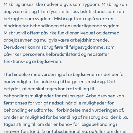
Misbrug anses ikke nødvendigvis som sygdom. Misbrug kan
dog være årsag til en fysisk eller psykisk tilstand, som kan
betragtes som sygdom. Misbruget kan også være en
hindring for behandlingen af en underliggende sygdom.
Misbrug vil oftest påvirke funktionsniveauet og dermed
arbejdsevnen og muligvis være arbejdshindrende.
Derudover kan misbrug føre til følgesygdomme, som
påvirker personens helbredstilstand og nedsætter
funktions- og arbejdsevnen.
I forbindelse med vurdering af arbejdsevnen er det derfor
nødvendigt at forholde sig til borgerens misbrug. Det
betyder, at der skal tages konkret stilling til
behandlingsmuligheder for misbruget. Arbejdsevnen kan
først anses for varigt nedsat, når alle muligheder for
behandling er udtømte. I forbindelse med vurderingen af,
om der er mulighed for behandling af misbrug skal der bl.a.
tages stilling til, om der er behov for lægebehandling i
snæver forstand, fx antabusbehandling, og/eller om der er