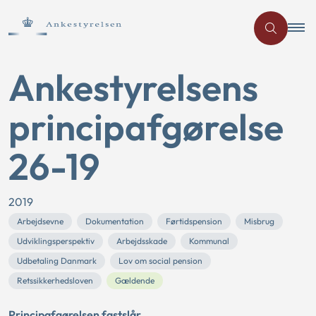
Ankestyrelsens
principafgørelse
26-19
2019
Arbejdsevne
Dokumentation
Førtidspension
Misbrug
Udviklingsperspektiv
Arbejdsskade
Kommunal
Udbetaling Danmark
Lov om social pension
Retssikkerhedsloven
Gældende
Principafgørelsen fastslår