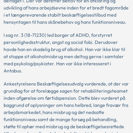
deltaget i. Der var derefter behov for en afklaring og
udvikling af hans arbejdsevne inden for et bredt fagområde
i et længerevarende stabilt beskæftigelsestilbud med
hensyntagen til hans skånebehov og hans funktionsniveau.
I sag nr. 3 (18-71230) led borger af ADHD, forstyrret
personlighedsstruktur, angst og social fobi. Derudover
havde han en skadelig brug af alkohol. Han var ikke klar til
at stoppe sit alkoholmisbrug men deltog gerne i samtaler
med psykolog/psykiater. Han var ikke interesseret i
Antabus.
Ankestyrelsens Beskæftigelsesudvalg vurderede, at der var
grundlag for at forelægge sagen for rehabiliteringsteamet
inden afgørelse om førtidspension. Dette blev vurderet på
baggrund af oplysninger om hans helbred, lange fravær fra
arbejdsmarkedet, hans misbrug og det nedsatte
funktionsniveau samt de mange forsøg på behandling,
støtte til ophør med misbrug og de beskæftigelsesrettede