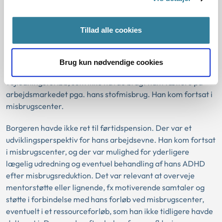
medicinsk behandling for ADHD, som dog ikke kunne gøre
en forskel pga. hans aktive misbrug. Muligheden for
Tillad alle cookies
misbrugsreduktion i ambulant behandling skulle
undersøges, inden afprøvning af medicin for ADHD. Han
havde været igennem mange forskellige tilbud i kommunalt
Brug kun nødvendige cookies
regi i form af praktikker, nytteindsatser og
vejledningsforløb, som ikke havde bragt ham tættere på
arbejdsmarkedet pga. hans stofmisbrug. Han kom fortsat i
misbrugscenter.
Borgeren havde ikke ret til førtidspension. Der var et
udviklingsperspektiv for hans arbejdsevne. Han kom fortsat
i misbrugscenter, og der var mulighed for yderligere
lægelig udredning og eventuel behandling af hans ADHD
efter misbrugsreduktion. Det var relevant at overveje
mentorstøtte eller lignende, fx motiverende samtaler og
støtte i forbindelse med hans forløb ved misbrugscenter,
eventuelt i et ressourceforløb, som han ikke tidligere havde