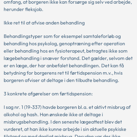
omfang, at borgeren ikke kan forsørge sig selv ved arbejde,
herunder fleksjob.
Ikke ret til at afvise anden behandling
Behandlingstyper som for eksempel samtaleforløb og
behandling hos psykolog, genoptræning efter operation
eller behandling hos en fysioterapeut, betragtes ikke som
lægebehandling i snæver forstand. Det gælder, selvom det
er en læge, der har anbefalet behandlingen. Det kan få
betydning for borgerens ret til førtidspension m.v., hvis
borgeren afviser at deltage i den tilbudte behandling.
3 konkrete afgørelser om førtidspension:
I sag nr. 1 (19-337) havde borgeren bl.a. et aktivt misbrug af
alkohol og hash. Han ønskede ikke at deltage i
misbrugsbehandling. I den seneste lægeattest blev det
vurderet, at han ikke kunne arbejde i sin aktuelle psykiske
tilstand og med dagligt misbrug. Desuden var der ikke