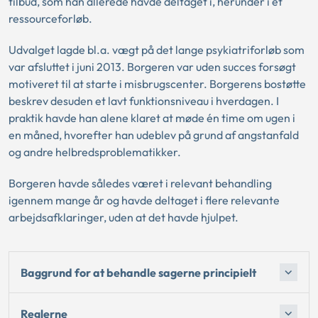
tilbud, som han allerede havde deltaget i, herunder i et
ressourceforløb.
Udvalget lagde bl.a. vægt på det lange psykiatriforløb som
var afsluttet i juni 2013. Borgeren var uden succes forsøgt
motiveret til at starte i misbrugscenter. Borgerens bostøtte
beskrev desuden et lavt funktionsniveau i hverdagen. I
praktik havde han alene klaret at møde én time om ugen i
en måned, hvorefter han udeblev på grund af angstanfald
og andre helbredsproblematikker.
Borgeren havde således været i relevant behandling
igennem mange år og havde deltaget i flere relevante
arbejdsafklaringer, uden at det havde hjulpet.
Baggrund for at behandle sagerne principielt
Reglerne