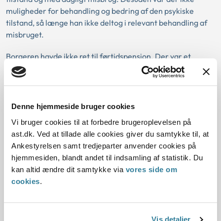
muligheder for behandling og bedring af den psykiske
tilstand, så længe han ikke deltog i relevant behandling af
misbruget.
Borgeren havde ikke ret til førtidspension. Der var et
udviklingsperspektiv for hans arbejdsevne. Der var behov
for yderligere undersøgelse af, om der var
behandlingsmuligheder for misbruget, også selv om
borgeren ikke ønskede misbrugsbehandling. Kommunen
Denne hjemmeside bruger cookies
skulle i den forbindelse tage konkret stilling til indholdet af
Vi bruger cookies til at forbedre brugeroplevelsen på
relevant misbrugsbehandling, herunder om der var tale om
ast.dk. Ved at tillade alle cookies giver du samtykke til, at
lægebehandling i snæver forstand, som han kunne afvise.
Ankestyrelsen samt tredjeparter anvender cookies på
Hvis der var mulighed for anden behandling af hans
hjemmesiden, blandt andet til indsamling af statistik. Du
misbrug, var der efterfølgende også behov for afklaring og
kan altid ændre dit samtykke via
vores side om
udvikling af hans arbejdsevne, eventuelt i et
cookies
.
ressourceforløb.
I sag nr. 2 (19-3188) led borger af ADHD og lændesmerter
og havde et langvarigt stofmisbrug. Han overvejede
Vis detaljer