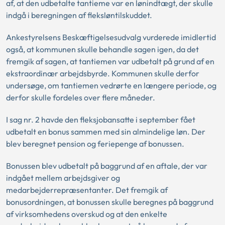
af, at den udbetalte tantieme var en lønindtægt, der skulle
indgå i beregningen af fleksløntilskuddet.
Ankestyrelsens Beskæftigelsesudvalg vurderede imidlertid
også, at kommunen skulle behandle sagen igen, da det
fremgik af sagen, at tantiemen var udbetalt på grund af en
ekstraordinær arbejdsbyrde. Kommunen skulle derfor
undersøge, om tantiemen vedrørte en længere periode, og
derfor skulle fordeles over flere måneder.
I sag nr. 2 havde den fleksjobansatte i september fået
udbetalt en bonus sammen med sin almindelige løn. Der
blev beregnet pension og feriepenge af bonussen.
Bonussen blev udbetalt på baggrund af en aftale, der var
indgået mellem arbejdsgiver og
medarbejderrepræsentanter. Det fremgik af
bonusordningen, at bonussen skulle beregnes på baggrund
af virksomhedens overskud og at den enkelte