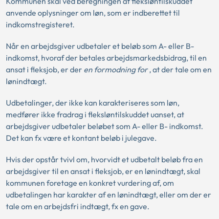
Kommunen skal ved beregningen af fleksløntilskuddet
anvende oplysninger om løn, som er indberettet til
indkomstregisteret.
Når en arbejdsgiver udbetaler et beløb som A- eller B-
indkomst, hvoraf der betales arbejdsmarkedsbidrag, til en
ansat i fleksjob, er der
en formodning for
, at der tale om en
lønindtægt.
Udbetalinger, der ikke kan karakteriseres som løn,
medfører ikke fradrag i fleksløntilskuddet uanset, at
arbejdsgiver udbetaler beløbet som A- eller B- indkomst.
Det kan fx være et kontant beløb i julegave.
Hvis der opstår tvivl om, hvorvidt et udbetalt beløb fra en
arbejdsgiver til en ansat i fleksjob, er en lønindtægt, skal
kommunen foretage en konkret vurdering af, om
udbetalingen har karakter af en lønindtægt, eller om der er
tale om en arbejdsfri indtægt, fx en gave.