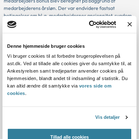
medarbejders bonus blev beregnet på baggrund af
medarbejderens årsløn. Der var endvidere fastsat
betingelser om bl.a. medarbejdernes anciennitet, sygdom,
fratrædelse m.v. i aftalen.
Kommunen vurderede på baggrund af oplysningerne om
bonusordningen, at der var tale om en lønindtægt og ikke
Denne hjemmeside bruger cookies
en gave. Kommunen lagde bl.a. vægt på, at der var tale om
Vi bruger cookies til at forbedre brugeroplevelsen på
en resultatbaseret bonusordning, at udbetalingen blev
ast.dk. Ved at tillade alle cookies giver du samtykke til, at
beregnet på baggrund af den enkeltes beskæftigelsesgrad
Ankestyrelsen samt tredjeparter anvender cookies på
og at der var tale om en underskrevet aftale. Kommunen
hjemmesiden, blandt andet til indsamling af statistik. Du
vurderede, at bonusordningen havde karakter af en form
kan altid ændre dit samtykke via
vores side om
for resultatløn.
cookies
.
Ankestyrelsens Beskæftigelsesudvalg vurderede, at der
ikke var grundlag for at tilsidesætte kommunens vurdering
af, at den udbetalte bonus var en lønindtægt.
Vis detaljer
Beskæftigelsesudvalget bemærkede i den forbindelse, at
Tillad alle cookies
når en bonus blev udbetalt på baggrund af en ret, der var