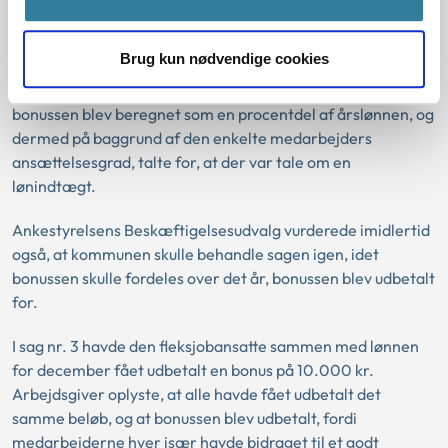
etableret i en aftale, vil der som udgangspunkt være tale
om en del af lønnen i ansættelsesforholdet.
Brug kun nødvendige cookies
Udvalget var også enige med kommunen i, at det, at
bonussen blev beregnet som en procentdel af årslønnen, og
dermed på baggrund af den enkelte medarbejders
ansættelsesgrad, talte for, at der var tale om en
lønindtægt.
Ankestyrelsens Beskæftigelsesudvalg vurderede imidlertid
også, at kommunen skulle behandle sagen igen, idet
bonussen skulle fordeles over det år, bonussen blev udbetalt
for.
I sag nr. 3 havde den fleksjobansatte sammen med lønnen
for december fået udbetalt en bonus på 10.000 kr.
Arbejdsgiver oplyste, at alle havde fået udbetalt det
samme beløb, og at bonussen blev udbetalt, fordi
medarbejderne hver især havde bidraget til et godt