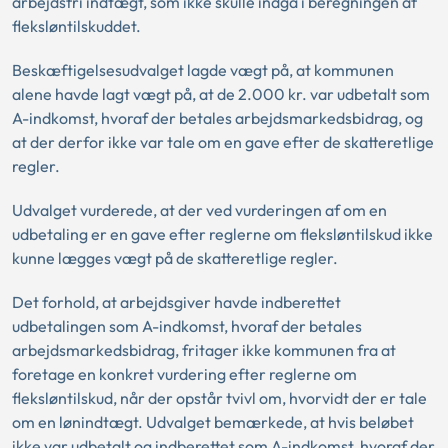
arbejdsfri indtægt, som ikke skulle indgå i beregningen af
fleksløntilskuddet.
Beskæftigelsesudvalget lagde vægt på, at kommunen
alene havde lagt vægt på, at de 2.000 kr. var udbetalt som
A-indkomst, hvoraf der betales arbejdsmarkedsbidrag, og
at der derfor ikke var tale om en gave efter de skatteretlige
regler.
Udvalget vurderede, at der ved vurderingen af om en
udbetaling er en gave efter reglerne om fleksløntilskud ikke
kunne lægges vægt på de skatteretlige regler.
Det forhold, at arbejdsgiver havde indberettet
udbetalingen som A-indkomst, hvoraf der betales
arbejdsmarkedsbidrag, fritager ikke kommunen fra at
foretage en konkret vurdering efter reglerne om
fleksløntilskud, når der opstår tvivl om, hvorvidt der er tale
om en lønindtægt. Udvalget bemærkede, at hvis beløbet
ikke var udbetalt og indberettet som A-indkomst, hvoraf der