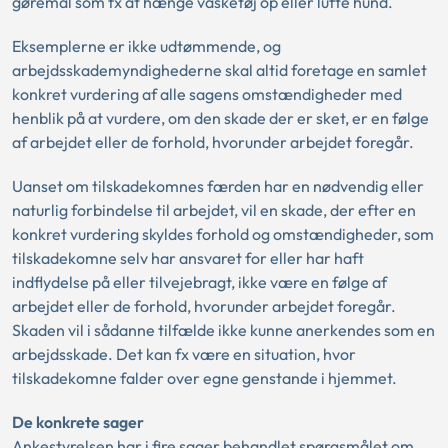
gøremål som fx at hænge vasketøj op eller lufte hund.
Eksemplerne er ikke udtømmende, og
arbejdsskademyndighederne skal altid foretage en samlet
konkret vurdering af alle sagens omstændigheder med
henblik på at vurdere, om den skade der er sket, er en følge
af arbejdet eller de forhold, hvorunder arbejdet foregår.
Uanset om tilskadekomnes færden har en nødvendig eller
naturlig forbindelse til arbejdet, vil en skade, der efter en
konkret vurdering skyldes forhold og omstændigheder, som
tilskadekomne selv har ansvaret for eller har haft
indflydelse på eller tilvejebragt, ikke være en følge af
arbejdet eller de forhold, hvorunder arbejdet foregår.
Skaden vil i sådanne tilfælde ikke kunne anerkendes som en
arbejdsskade. Det kan fx være en situation, hvor
tilskadekomne falder over egne genstande i hjemmet.
De konkrete sager
Ankestyrelsen har i fire sager behandlet spørgsmålet om,