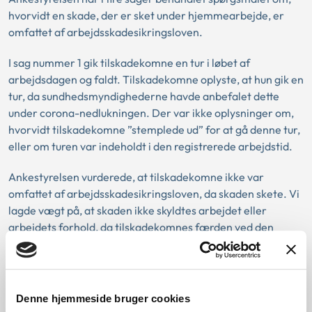
hvorvidt en skade, der er sket under hjemmearbejde, er
omfattet af arbejdsskadesikringsloven.
I sag nummer 1 gik tilskadekomne en tur i løbet af
arbejdsdagen og faldt. Tilskadekomne oplyste, at hun gik en
tur, da sundhedsmyndighederne havde anbefalet dette
under corona-nedlukningen. Der var ikke oplysninger om,
hvorvidt tilskadekomne ”stemplede ud” for at gå denne tur,
eller om turen var indeholdt i den registrerede arbejdstid.
Ankestyrelsen vurderede, at tilskadekomne ikke var
omfattet af arbejdsskadesikringsloven, da skaden skete. Vi
lagde vægt på, at skaden ikke skyldtes arbejdet eller
arbejdets forhold, da tilskadekomnes færden ved den
pågældende gåtur ikke var en færden, der havde en
nødvendig eller naturlig forbindelse til arbejdet. Vi
vurderede tillige, at det ikke var afgørende for resultatet,
om tilskadekomne havde ”stemplet ud” inden gåturen.
Denne hjemmeside bruger cookies