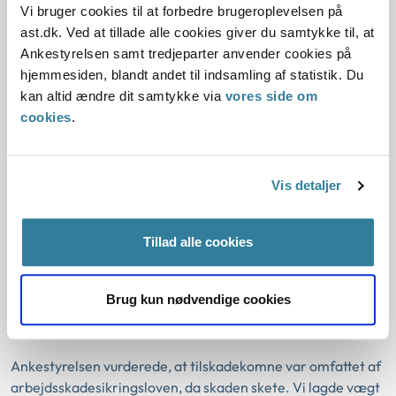
Vi bruger cookies til at forbedre brugeroplevelsen på
I sag nummer 2 gik tilskadekomne ud i sin gård, efter at han
ast.dk. Ved at tillade alle cookies giver du samtykke til, at
havde haft et virtuelt møde med en kollega om en kompleks
Ankestyrelsen samt tredjeparter anvender cookies på
problemstilling. Tilskadekomne gik ud i gården for at tænke
hjemmesiden, blandt andet til indsamling af statistik. Du
over problemstillingen, og da han var på vej ind igen, for at
kan altid ændre dit samtykke via
vores side om
ringe til sin kollega, faldt han.
cookies
.
Ankestyrelsen vurderede, at tilskadekomne ikke var
omfattet af arbejdsskadesikringsloven, da skaden skete. Vi
lagde vægt på, at skaden ikke skyldtes arbejdet eller
Vis detaljer
arbejdets forhold, da tilskadekomnes færden i sin private
gård ikke var en færden, der havde en nødvendig eller
Tillad alle cookies
naturlig forbindelse til arbejdet.
I sag nummer 3 skulle tilskadekomne på toilettet. For at
Brug kun nødvendige cookies
komme til toilettet skulle hun op ad to trappetrin. Hun fik
ikke ordentlig fat i gelænderet og faldt derfor bagover.
Ankestyrelsen vurderede, at tilskadekomne var omfattet af
arbejdsskadesikringsloven, da skaden skete. Vi lagde vægt