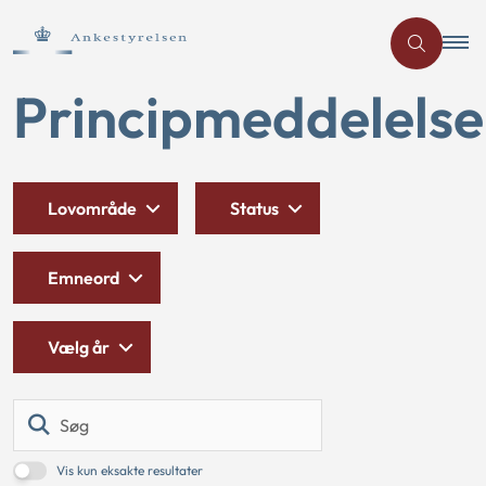
Principmeddelelse
Lovområde
Status
Emneord
Vælg år
Søg
Vis kun eksakte resultater