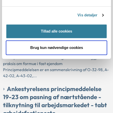
ejerbolig – sommerhus - friværdi – lån
– sameje – tinglyst gavebrev
Vis detaljer
01-01-2023
Tillad alle cookies
Aktivloven
Kontanthjælp
Formue
Lån
Ejerbolig
Friværdi
Sommerhus
Sameje
Tinglyst gavebrev
Brug kun nødvendige cookies
Gældende
Kommunal
Principmeddelelsen omskriver og samler offentliggjort
praksis om formue i fast ejendom
Principmeddelelsen er en sammenskrivning af O-32-98, A-
42-02, A-43-02,...
Ankestyrelsens principmeddelelse
19-23 om pasning af nærtstående -
tilknytning til arbejdsmarkedet - tabt