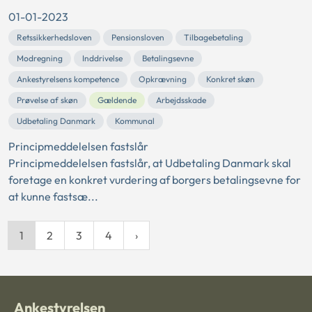
01-01-2023
Retssikkerhedsloven
Pensionsloven
Tilbagebetaling
Modregning
Inddrivelse
Betalingsevne
Ankestyrelsens kompetence
Opkrævning
Konkret skøn
Prøvelse af skøn
Gældende
Arbejdsskade
Udbetaling Danmark
Kommunal
Principmeddelelsen fastslår
Principmeddelelsen fastslår, at Udbetaling Danmark skal
foretage en konkret vurdering af borgers betalingsevne for
at kunne fastsæ...
1
2
3
4
Ankestyrelsen