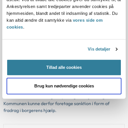
Ankestyrelsen samt tredjeparter anvender cookies på
I sag nr. 1 havde kommunen vejledt borgeren skriftligt i
hjemmesiden, blandt andet til indsamling af statistik. Du
indkaldelsen til samtalen. Borgeren var visiteret
kan altid ændre dit samtykke via
vores side om
aktivitetsparat grundet massive problemer ud over
cookies
.
ledighed med kognitive udfordringer,
indlæringsvanskeligheder og ADHD. På baggrund af
sagens oplysninger havde borgeren behov for yderligere
Vis detaljer
vejledning end den skriftlige vejledning. Kommunen kunne
derfor ikke foretage sanktion i form af fradrag i borgerens
hjælp.
Tillad alle cookies
I sag nr. 2 havde kommunen også vejledt borgeren skriftligt
i indkaldelsen til samtalen. Borgeren havde på trods af sine
Brug kun nødvendige cookies
diagnoser ikke særlige udfordringer som gjorde, at
kommunen burde have givet yderligere vejledning.
Kommunen kunne derfor foretage sanktion i form af
fradrag i borgerens hjælp.