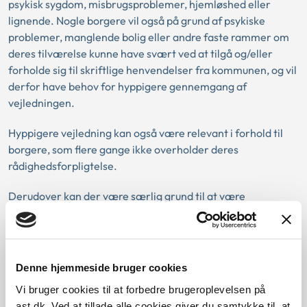
psykisk sygdom, misbrugsproblemer, hjemløshed eller
lignende. Nogle borgere vil også på grund af psykiske
problemer, manglende bolig eller andre faste rammer om
deres tilværelse kunne have svært ved at tilgå og/eller
forholde sig til skriftlige henvendelser fra kommunen, og vil
derfor have behov for hyppigere gennemgang af
vejledningen.
Hyppigere vejledning kan også være relevant i forhold til
borgere, som flere gange ikke overholder deres
rådighedsforpligtelse.
Derudover kan der være særlig grund til at være
omhyggelig med vejledningen, hvis borgeren kommer fra
udlandet og ikke forstår dansk, hverken skriftligt eller
mundtligt. Det vil således i visse tilfælde være nødvendigt
at give informationen på et andet sprog end dansk.
Denne hjemmeside bruger cookies
Vi bruger cookies til at forbedre brugeroplevelsen på
De konkrete sager
ast.dk. Ved at tillade alle cookies giver du samtykke til, at