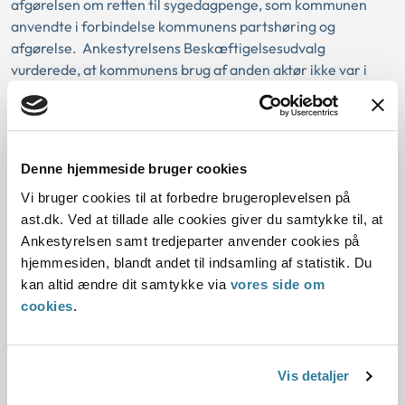
afgørelsen om retten til sygedagpenge, som kommunen
anvendte i forbindelse kommunens partshøring og
afgørelse. Ankestyrelsens Beskæftigelsesudvalg
vurderede, at kommunens brug af anden aktør ikke var i
strid med rammerne for anvendelse af anden aktører.
Kommunen havde forud for afgørelsen overladt
sagsbehandlingen til en anden aktør, som havde den
nødvendige fagkyndige ekspertise til at udføre opgaven,
Denne hjemmeside bruger cookies
ligesom den anden aktørs sagsbehandlingsskridt i den
Vi bruger cookies til at forbedre brugeroplevelsen på
forbindelse levede op til de krav, som stilles til offentlige
ast.dk. Ved at tillade alle cookies giver du samtykke til, at
myndigheder. Dertil var ordningen indrettet på en sådan
Ankestyrelsen samt tredjeparter anvender cookies på
måde, at det ikke medførte tab af rettigheder for den
hjemmesiden, blandt andet til indsamling af statistik. Du
sygemeldte. I den konkrete sag foretog kommunen selv
kan altid ændre dit samtykke via
vores side om
partshøring og traf afgørelse om afslag på forlængelse af
cookies
.
udbetalingen af sygedagpenge og anvendte i den
sammenhæng oplægget til afgørelsen udarbejdet af den
anden aktør.
Vis detaljer