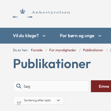
Vil du klage?
For børn og unge
Du er her:
Forside
For myndigheder
Publikationer
Publikationer
Søg
Emne