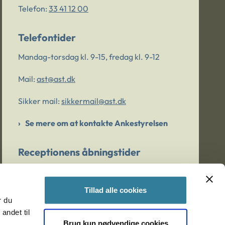
Telefon:
33 41 12 00
Telefontider
Mandag-torsdag kl. 9-15, fredag kl. 9-12
Mail:
ast@ast.dk
Sikker mail:
sikkermail@ast.dk
Se mere om at kontakte Ankestyrelsen
Receptionens åbningstider
Mandag-torsdag kl. 9-15, fredag kl. 9-13
Tillad alle cookies
r du
Er du bekymret for et barn/en ung?
andet til
Brug kun nødvendige cookies