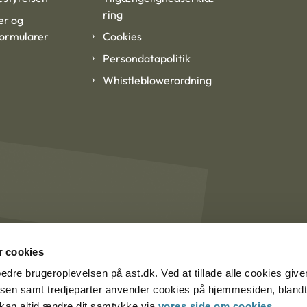
ring
er og
formularer
Cookies
Persondatapolitik
Whistleblowerordning
 cookies
rbedre brugeroplevelsen på ast.dk. Ved at tillade alle cookies give
lsen samt tredjeparter anvender cookies på hjemmesiden, blandt 
u kan altid ændre dit samtykke via
vores side om cookies
.