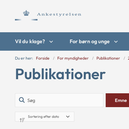
Vil du klage?
For børn og unge
Du er her:
Forside
For myndigheder
Publikationer
Publikationer
Søg
Emne