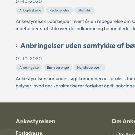
01-10-2020
Arbejdsskade
Redegørelse
Statistik
Ankestyrelsen udarbejder hvert år en redegørelse om 
indeholder statistik over de indkomne og behandlede kl
Anbringelser uden samtykke af bø
01-10-2020
Anbringelse
Børn og unge
Handicap børn
Ankestyrelsen har undersøgt kommunernes praksis for 
belyser, hvad der karakteriserer forløbet op til anbringe
Ankestyrelsen
Om Anke
Postadresse:
Om Anke