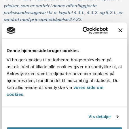
ydelser, som er omtalt i denne offentliggjorte
praksisundersøgelse i bl.a. kapitel 4.3.1., 4.3.2. og 5.2.1., er
ændret med principmeddelelse 27-22.
Hent publikationen
Denne hjemmeside bruger cookies
Vi bruger cookies til at forbedre brugeroplevelsen på
Bilag
ast.dk. Ved at tillade alle cookies giver du samtykke til, at
Ankestyrelsen samt tredjeparter anvender cookies på
Bilag 2: Udbetaling Danmarks
hjemmesiden, blandt andet til indsamling af statistik. Du
redegørelse
kan altid ændre dit samtykke via
vores side om
cookies
.
Bilag 3: Vejledende udtalelser fra STAR
Vis detaljer