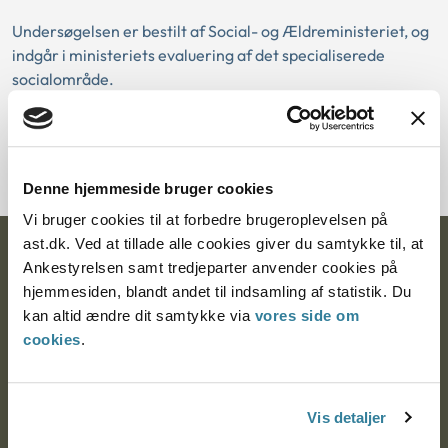
Undersøgelsen er bestilt af Social- og Ældreministeriet, og
indgår i ministeriets evaluering af det specialiserede
socialområde.
Hent publikationen
Denne hjemmeside bruger cookies
Vi bruger cookies til at forbedre brugeroplevelsen på
ast.dk. Ved at tillade alle cookies giver du samtykke til, at
Ankestyrelsen
Ankestyrelsen samt tredjeparter anvender cookies på
hjemmesiden, blandt andet til indsamling af statistik. Du
Postadresse:
kan altid ændre dit samtykke via
vores side om
cookies
.
Nytorv 7, 2. sal
9000 Aalborg
Vis detaljer
Ankestyrelsen Aalborg