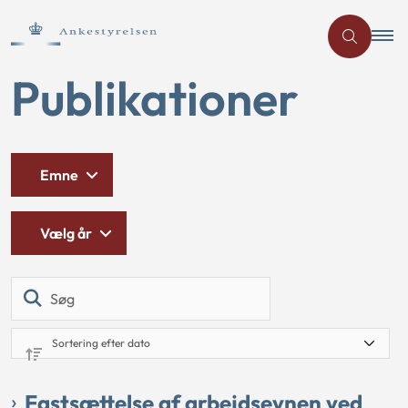
Publikationer
Emne
Vælg år
Søg
Fastsættelse af arbejdsevnen ved