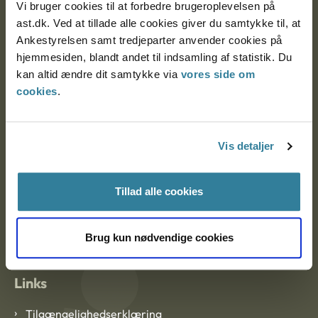
Vi bruger cookies til at forbedre brugeroplevelsen på
Ankestyrelsen Aalborg
ast.dk. Ved at tillade alle cookies giver du samtykke til, at
Ankestyrelsen samt tredjeparter anvender cookies på
hjemmesiden, blandt andet til indsamling af statistik. Du
Ankestyrelsen København
kan altid ændre dit samtykke via
vores side om
cookies
.
EAN: 57 98 000 35 48 21
CVR: 1007 4002
Vis detaljer
Om Ankestyrelsen
Tillad alle cookies
Om Ankestyrelsen
Brug kun nødvendige cookies
Blanketter og kontaktformularer
Links
Tilgængelighedserklæring