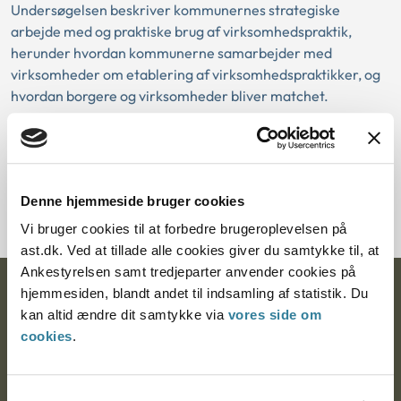
Undersøgelsen beskriver kommunernes strategiske
arbejde med og praktiske brug af virksomhedspraktik,
herunder hvordan kommunerne samarbejder med
virksomheder om etablering af virksomhedspraktikker, og
hvordan borgere og virksomheder bliver matchet.
Undersøgelsen er bestilt af STAR.
Hent publikationen
Denne hjemmeside bruger cookies
Vi bruger cookies til at forbedre brugeroplevelsen på
ast.dk. Ved at tillade alle cookies giver du samtykke til, at
Ankestyrelsen samt tredjeparter anvender cookies på
hjemmesiden, blandt andet til indsamling af statistik. Du
Ankestyrelsen
kan altid ændre dit samtykke via
vores side om
Postadresse:
cookies
.
Nytorv 7, 2. sal
9000 Aalborg