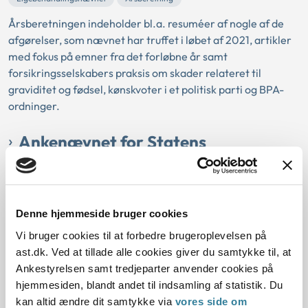
Årsberetningen indeholder bl.a. resuméer af nogle af de
afgørelser, som nævnet har truffet i løbet af 2021, artikler
med fokus på emner fra det forløbne år samt
forsikringsselskabers praksis om skader relateret til
graviditet og fødsel, kønskvoter i et politisk parti og BPA-
ordninger.
Ankenævnet for Statens
Uddannelsesstøtteordningers
årsrapport 2021
Denne hjemmeside bruger cookies
03-01-2022
Vi bruger cookies til at forbedre brugeroplevelsen på
Ankenævnet for Statens Uddannelsesstøtteordninger
Årsberetning
ast.dk. Ved at tillade alle cookies giver du samtykke til, at
Ankenævnet for Statens Uddannelsesstøtteordninger
Ankestyrelsen samt tredjeparter anvender cookies på
udgiver hvert år en rapport.
hjemmesiden, blandt andet til indsamling af statistik. Du
kan altid ændre dit samtykke via
vores side om