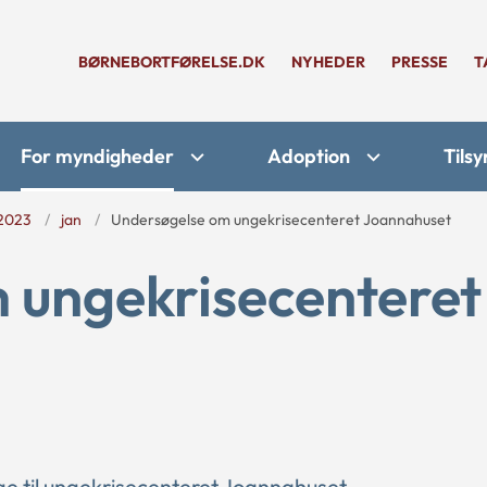
BØRNEBORTFØRELSE.DK
NYHEDER
PRESSE
T
For myndigheder
Adoption
Tilsy
2023
jan
Undersøgelse om ungekrisecenteret Joannahuset
 ungekrisecenteret
e til ungekrisecenteret Joannahuset.