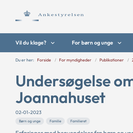
Vil du klage?
For børn og unge
Du er her:
Forside
For myndigheder
Publikationer
Undersøgelse om
Joannahuset
02-01-2023
Børn og unge
Familie
Familieret
Erfaringer med henvendelser fra børn og ung