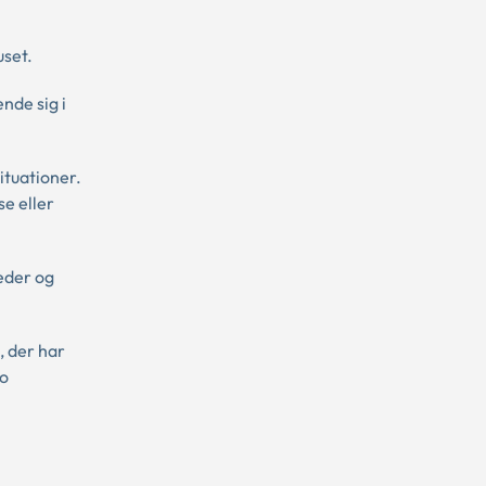
uset.
nde sig i
ituationer.
se eller
eder og
, der har
to