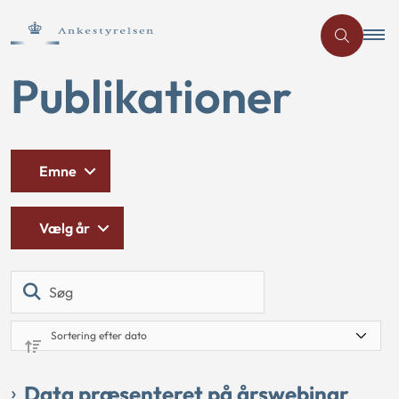
Publikationer
Emne
Vælg år
Søg
Data præsenteret på årswebinar