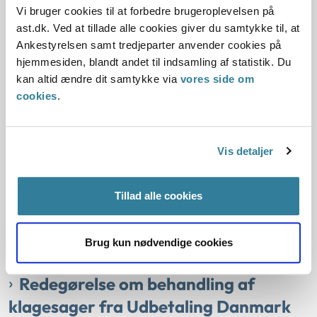
01-03-2023
Vi bruger cookies til at forbedre brugeroplevelsen på
ast.dk. Ved at tillade alle cookies giver du samtykke til, at
Handicap børn
Familie
Retssikkerhedsenheden
Social
Ankestyrelsen samt tredjeparter anvender cookies på
Samspillet mellem skoler, kommuner og familier kan være
hjemmesiden, blandt andet til indsamling af statistik. Du
en udfordring i sager, der drejer sig om børn med handicap
kan altid ændre dit samtykke via
vores side om
og problematisk skolefravær.
cookies
.
Bæredygtighedsrådets årsrapport
2022
Vis detaljer
01-03-2023
Tillad alle cookies
Bæredygtighedsråd
Årsberetning
Årsrapport for 2022 for Ankestyrelsens
Brug kun nødvendige cookies
bæredygtighedsråd.
Redegørelse om behandling af
klagesager fra Udbetaling Danmark