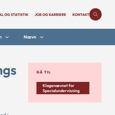
AL OG STATISTIK
JOB OG KARRIERE
KONTAKT
n
Nævn
ngs
GÅ TIL
Klagenævnet for
Specialundervisning
ed i