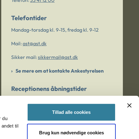
Telefon:
33 41 12 00
Telefontider
Mandag-torsdag kl. 9-15, fredag kl. 9-12
Mail:
ast@ast.dk
Sikker mail:
sikkermail@ast.dk
Se mere om at kontakte Ankestyrelsen
Receptionens åbningstider
Mandag-torsdag kl. 9-15, fredag kl. 9-13
Tillad alle cookies
r du
Er du bekymret for et barn/en ung?
andet til
Brug kun nødvendige cookies