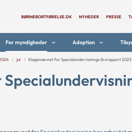
BØRNEBORTFØRELSE.DK
NYHEDER
PRESSE
T
For myndigheder
Adoption
Tilsy
2024
jul
Klagenævnet for Specialundervisnings årsrapport 2023
 Specialundervisni
Klagenævnet for Specialundervisning har arbejdet m