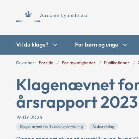
Vil du klage?
For børn og unge
Du er her:
Forside
For myndigheder
Publikationer
Klagenævnet for
årsrapport 2023
19-07-2024
Klagenævnet for Specialundervisning
Årsberetning
Denne rapport giver et overblik over, hvad 