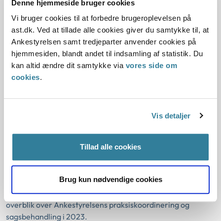
Denne hjemmeside bruger cookies
Børnesagsbarometret 2024
Vi bruger cookies til at forbedre brugeroplevelsen på
03-06-2024
ast.dk. Ved at tillade alle cookies giver du samtykke til, at
Ankestyrelsen samt tredjeparter anvender cookies på
Børn og unge
Statistik
hjemmesiden, blandt andet til indsamling af statistik. Du
Ankestyrelsen har undersøgt, i hvilken udstrækning
kan altid ændre dit samtykke via
vores side om
kommunerne overholder centrale krav i serviceloven, når
cookies
.
de behandler sager om udsatte børn og unge.
Ankestyrelsens årsredegørelse til
Vis detaljer
Det Rådgivende Praksisudvalg 2023
Tillad alle cookies
03-06-2024
Ankestyrelsen
Redegørelse
Årsberetning
Brug kun nødvendige cookies
Dette er Ankestyrelsens tiende årsredegørelse til Det
Rådgivende Praksisudvalg. Redegørelsen giver et samlet
overblik over Ankestyrelsens praksiskoordinering og
sagsbehandling i 2023.