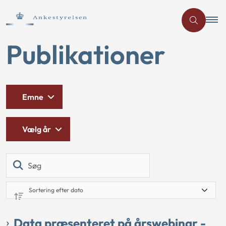
Publikationer
Emne
Vælg år
Søg
Data præsenteret på årswebinar -