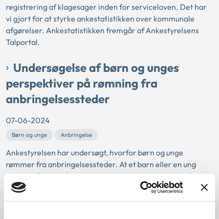
registrering af klagesager inden for serviceloven. Det har
vi gjort for at styrke ankestatistikken over kommunale
afgørelser. Ankestatistikken fremgår af Ankestyrelsens
Talportal.
Undersøgelse af børn og unges
perspektiver på rømning fra
anbringelsessteder
07-06-2024
Børn og unge
Anbringelse
Ankestyrelsen har undersøgt, hvorfor børn og unge
rømmer fra anbringelsessteder. At et barn eller en ung
rømmer fra sit anbringelsessted betyder, at barnet eller
den unge forlader anbringelsesstedet uden aftale og uden
hensigt om at komme tilbage.