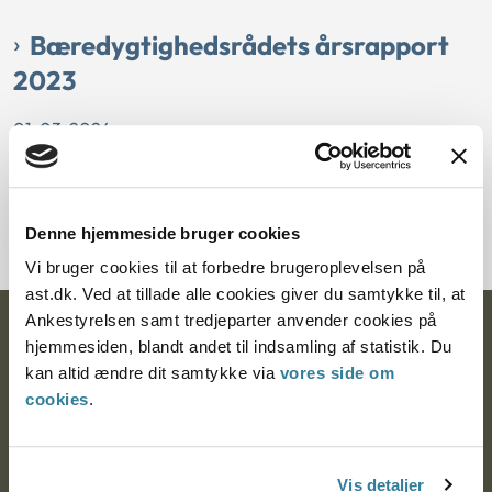
Bæredygtighedsrådets årsrapport
2023
01-03-2024
Årsberetning
Bæredygtighedsråd
Ankestyrelsen
Årsrapport for 2023 for Ankestyrelsens
bæredygtighedsråd.
Denne hjemmeside bruger cookies
Vi bruger cookies til at forbedre brugeroplevelsen på
ast.dk. Ved at tillade alle cookies giver du samtykke til, at
Ankestyrelsen samt tredjeparter anvender cookies på
Ankestyrelsen
hjemmesiden, blandt andet til indsamling af statistik. Du
kan altid ændre dit samtykke via
vores side om
Postadresse:
cookies
.
Nytorv 7, 2. sal
9000 Aalborg
Vis detaljer