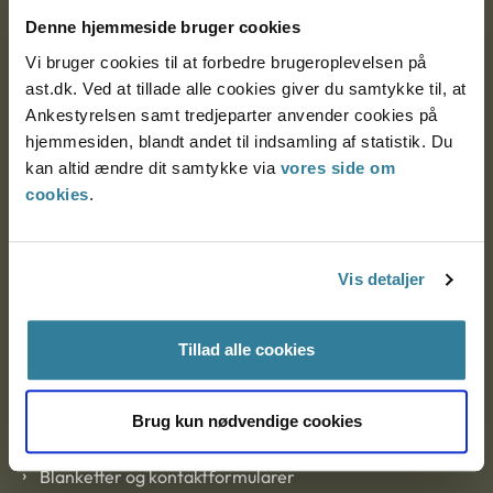
Nytorv 7, 2. sal
Denne hjemmeside bruger cookies
9000 Aalborg
Vi bruger cookies til at forbedre brugeroplevelsen på
ast.dk. Ved at tillade alle cookies giver du samtykke til, at
Ankestyrelsen samt tredjeparter anvender cookies på
Ankestyrelsen Aalborg
hjemmesiden, blandt andet til indsamling af statistik. Du
kan altid ændre dit samtykke via
vores side om
cookies
.
Ankestyrelsen København
Vis detaljer
EAN: 57 98 000 35 48 21
CVR: 1007 4002
Tillad alle cookies
Om Ankestyrelsen
Brug kun nødvendige cookies
Om Ankestyrelsen
Blanketter og kontaktformularer