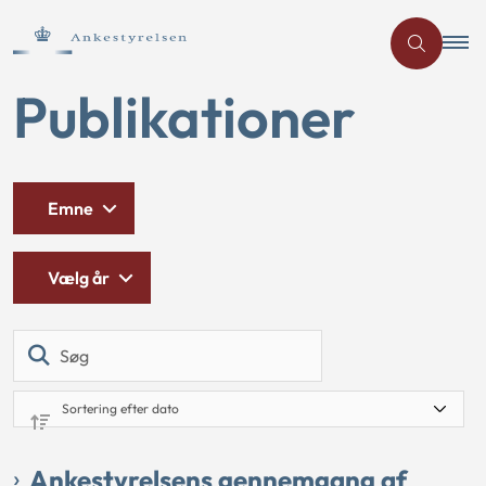
Publikationer
Emne
Vælg år
Søg
Ankestyrelsens gennemgang af