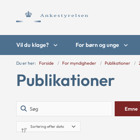
Vil du klage?
For børn og unge
Du er her:
Forside
For myndigheder
Publikationer
Publikationer
Søg
Emne