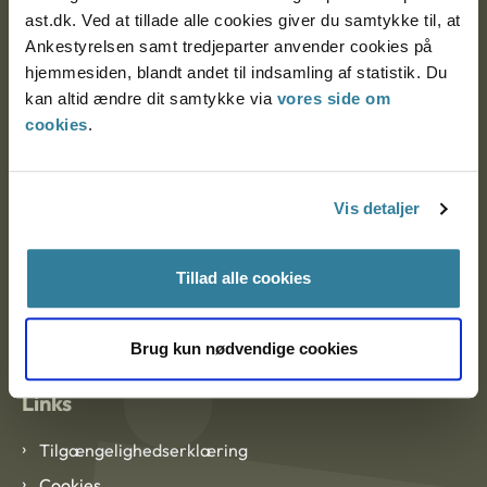
ast.dk. Ved at tillade alle cookies giver du samtykke til, at
Ankestyrelsen samt tredjeparter anvender cookies på
Ankestyrelsen København
hjemmesiden, blandt andet til indsamling af statistik. Du
kan altid ændre dit samtykke via
vores side om
cookies
.
EAN: 57 98 000 35 48 21
CVR: 1007 4002
Vis detaljer
Om Ankestyrelsen
Tillad alle cookies
Om Ankestyrelsen
Blanketter og kontaktformularer
Brug kun nødvendige cookies
Links
Tilgængelighedserklæring
Cookies