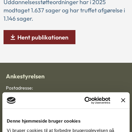
Uddannelsesstøtteordninger har i 2025
modtaget 1.637 sager og har truffet afgørelse i
1.146 sager.
Hent publikationen
Ankestyrelsen
Postadresse:
Nytorv 7, 2. sal
9000 Aalborg
Denne hjemmeside bruger cookies
Vi bruger cookies til at forbedre brugeroplevelsen på
Ankestyrelsen Aalborg