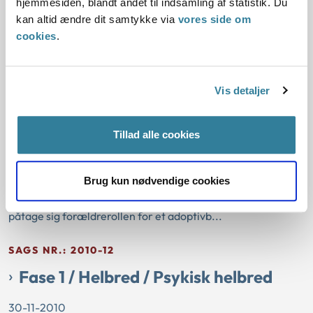
hjemmesiden, blandt andet til indsamling af statistik. Du
(godkendelsesbekendtgørelsens § 8).
kan altid ændre dit samtykke via
vores side om
cookies
.
SAGS NR.: 2010-32
Fase 3
Vis detaljer
30-11-2010
Fase 3
Jehovas vidner
Tillad alle cookies
Samrådet afslog i september 2009 at godkende ansøgerne
som adoptanter til et barn i alderen 0 – 36 måneder.
Brug kun nødvendige cookies
Samrådets afgørelse var begrundet i ansøgernes
ressourcer og manglende rummelighed, i forhold til at
påtage sig forældrerollen for et adoptivb...
SAGS NR.: 2010-12
Fase 1 / Helbred / Psykisk helbred
30-11-2010