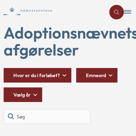
Adoptionsnævnet
afgørelser
Hvor er du i forløbet?
Emneord
Vælg år
Søg