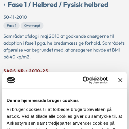
Fase 1 / Helbred / Fysisk helbred
30-11-2010
Fase 1
Overvægt
Samrådet afslog i maj 2010 at godkende ansøgerne til
adoption i fase 1 pga. helbredsmæssige forhold. Samrådets
afgørelse var begrundet med, at ansøgeren havde et BMI
på 40 kg/m2.
SAGS NR.: 2010-25
Fase 1 / Samliv
30-11-2010
Denne hjemmeside bruger cookies
Fase 1
Vi bruger cookies til at forbedre brugeroplevelsen på
Samrådet afslog i juni 2010 at godkende et ansøgerpar som
ast.dk. Ved at tillade alle cookies giver du samtykke til, at
adoptanter på grund af kravet om 2½ års samliv på
Ankestyrelsen samt tredjeparter anvender cookies på
tidspunktet for indgivelse af ansøgningen