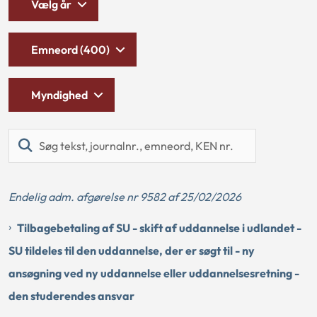
Vælg år
Emneord (400)
Myndighed
Søg
tekst,
journalnr.,
emneord,
Endelig adm. afgørelse nr 9582 af 25/02/2026
KEN
nr.
Tilbagebetaling af SU - skift af uddannelse i udlandet -
SU tildeles til den uddannelse, der er søgt til - ny
ansøgning ved ny uddannelse eller uddannelsesretning -
den studerendes ansvar