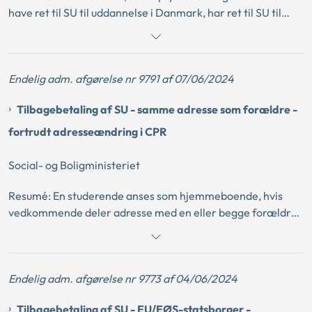
have ret til SU til uddannelse i Danmark, har ret til SU til
uddannelse i et land uden for EU/EØS, såfremt
vedkommende har særlig tilknytning til Danmark og enten
har udnyttet sin ret til fri bevægelighed inden for EU/EØS
Endelig adm. afgørelse nr 9791 af 07/06/2024
eller har haft sammenhængende ophold i Danmark i
mindst 2 år inden for de sidste 10 år forud for
Tilbagebetaling af SU - samme adresse som forældre -
ansøgningstidspunktet.
fortrudt adresseændring i CPR
Social- og Boligministeriet
Resumé: En studerende anses som hjemmeboende, hvis
vedkommende deler adresse med en eller begge forældre.
Hvis den studerendes adresse bliver ændret i CPR-
registeret med tilbagevirkende kraft, således at den
studerende har modtaget SU som udeboende i en periode,
Endelig adm. afgørelse nr 9773 af 04/06/2024
hvor han/hun efterfølgende bliver registreret som
hjemmeboende, skal den studerende tilbagebetale
Tilbagebetaling af SU - EU/EØS-statsborger -