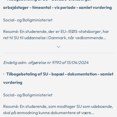
differencen mellem satsen for udeboende og satsen for
hjemmeboende studerende for denne periode.
arbejdstager - timeantal - vis periode - samlet vurdering
Social- og Boligministeriet
Resumé: En studerende, der er EU-/EØS-statsborger, har
ret til SU til uddannelse i Danmark, når vedkommende
opfylder de almindelige betingelser for berettigelse til SU
og efter EU-retten har status af arbejdstager i Danmark.
Det er en betingelse for at have status af arbejdstager
Endelig adm. afgørelse nr 9790 af 15/04/2024
efter EU-retten, at den studerende efter en samlet
vurdering har faktisk og reel beskæftigelse, som ikke alene
Tilbagebetaling af SU - bopæl - dokumentation - samlet
udgør et marginalt supplement. Ved vurderingen heraf
lægges vægt på den studerendes timeantal,
vurdering
bruttoindkomst og ansættelsens øvrige forhold. Det er
desuden en betingelse, at beskæftigelsen opretholdes i en
Social- og Boligministeriet
vis periode.
Resumé: En studerende, som modtager SU som udeboende,
skal på anmodning kunne dokumentere at være