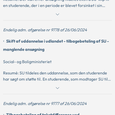
en studerende, der i en periode er blevet forsinket i sin
uddannelse på grund af sygdom. Det følger af SU-
Ankenævnets praksis, at begrebet sygdom i SU-reglerne
dækker over en kortere- eller længerevarende men
Endelig adm. afgørelse nr 9778 af 26/06/2024
midlertidig situation. Der tildeles således ikke ekstra klip til
studerende, der lider af langvarige eller kroniske lidelser,
Skift af uddannelse i udlandet - tilbagebetaling af SU -
der i væsentlig grad besværliggør studieaktivitet. Selvom
en studerende tidligere er tildelt ekstra klip for en periode
manglende ansøgning
på grund af et sygdomsforløb, der i starten har en
midlertidig karakter, kan yderligere ekstra klip senere
Social- og Boligministeriet
afslås, hvis sygdomsforløbet antager en kronisk eller
Resumé: SU tildeles den uddannelse, som den studerende
langvarig karakter.
har søgt om støtte til. En studerende, som modtager SU til
uddannelse i udlandet, skal søge om SU igen, hvis
vedkommende skifter uddannelsesretning. Hvis den
studerende skifter uddannelse, ophører retten til SU fra
Endelig adm. afgørelse nr 9777 af 26/06/2024
udgangen af den måned, hvor vedkommende ikke længere
gennemgår den uddannelse, der er søgt om støtte til. En
Tilbagebetaling af takstdifference ved