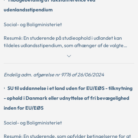
studerende, som ikke oplyser styrelsen om et studieskifte i
udlandet og fortsætter med at få SU til den tidligere
udenlandsstipendium
uddannelse, modtager SU med urette og skal derfor
tilbagebetale SU.
Social- og Boligministeriet
Resumé: En studerende på studieophold i udlandet kan
tildeles udlandsstipendium, som afhænger af de valgte
kurser. Udlandsstipendiet tildeles foreløbigt, og såfremt
den studerende skifter til kurser, som takstfastsættes
lavere end de oprindeligt valgte kurser, skal den studerende
Endelig adm. afgørelse nr 9776 af 26/06/2024
tilbagebetale differencen mellem det foreløbigt tildelte
udlandsstipendium og det endeligt tildelte
SU til uddannelse i et land uden for EU/EØS - tilknytning
udlandsstipendium.
- ophold i Danmark eller udnyttelse af fri bevægelighed
inden for EU/EØS
Social- og Boligministeriet
Resumé: En studerende, som opfylder betingelserne for at