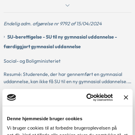
udeboende. Når den studerende ikke kan fremvise både
lejekontrakt og tilstrækkelig dokumentation for digital
betaling af husleje, foretages en samlet vurdering af
Endelig adm. afgørelse nr 9792 af 15/04/2024
dokumentationen på sagen. Den indsendte dokumentation
skal efter sin art være egnet til at dokumentere, at den
SU-berettigelse - SU til ny gymnasial uddannelse -
studerende er udeboende.
færdiggjort gymnasial uddannelse
Social- og Boligministeriet
Resumé: Studerende, der har gennemført en gymnasial
uddannelse, kan ikke få SU til en ny gymnasial uddannelse.
HF-enkeltfag anses i SU-reglernes forstand for en
gymnasial uddannelse, og der kan derfor ikke ydes SU til
HF-enkeltfag, hvis den studerende tidligere har
Endelig adm. afgørelse nr 9787 af 15/04/2024
gennemført en gymnasial uddannelse. Reglen om, at en
studerende, der tidligere har gennemført en gymnasial
Denne hjemmeside bruger cookies
Nedsættelse af afdrag
uddannelse, ikke kan få SU til en ny gymnasial uddannelse,
Vi bruger cookies til at forbedre brugeroplevelsen på
er ikke betinget af, om den studerende har modtaget SU til