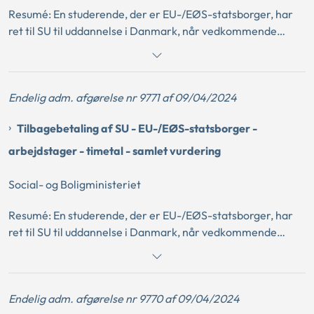
Resumé: En studerende, der er EU-/EØS-statsborger, har
ret til SU til uddannelse i Danmark, når vedkommende
opfylder de almindelige betingelser for berettigelse til SU
og efter EU-retten har status af arbejdstager i Danmark.
Det er en betingelse for at have status af arbejdstager
Endelig adm. afgørelse nr 9771 af 09/04/2024
efter EU-retten, at den studerende efter en samlet
vurdering har faktisk og reel beskæftigelse, som ikke alene
Tilbagebetaling af SU - EU-/EØS-statsborger -
udgør et marginalt supplement. Ved vurderingen heraf
lægges vægt på den studerendes timeantal,
arbejdstager - timetal - samlet vurdering
bruttoindkomst og ansættelsens øvrige forhold.
Social- og Boligministeriet
Resumé: En studerende, der er EU-/EØS-statsborger, har
ret til SU til uddannelse i Danmark, når vedkommende
opfylder de almindelige betingelser for berettigelse til SU
og efter EU-retten har status af arbejdstager i Danmark.
Det er en betingelse for at have status af arbejdstager
Endelig adm. afgørelse nr 9770 af 09/04/2024
efter EU-retten, at den studerende efter en samlet