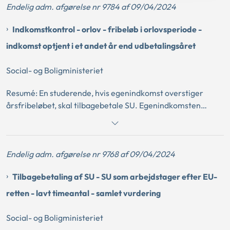
Endelig adm. afgørelse nr 9784 af 09/04/2024
dokumentationen på sagen. Hvis den studerende er
registreret på en adresse i samme område som forældrene,
Indkomstkontrol - orlov - fribeløb i orlovsperiode -
kan ankenævnet ikke lægge vægt på, om den studerende
har handlet i butikker i nærheden af det lejede.
indkomst optjent i et andet år end udbetalingsåret
Social- og Boligministeriet
Resumé: En studerende, hvis egenindkomst overstiger
årsfribeløbet, skal tilbagebetale SU. Egenindkomsten
beregnes på baggrund af oplysninger fra
skattemyndighederne. Hvis den studerende mener, at
oplysningerne i årsopgørelsen er forkerte, skal
Endelig adm. afgørelse nr 9768 af 09/04/2024
vedkommende kontakte skattemyndighederne. Den
studerende har mulighed for at søge om genoptagelse af
Tilbagebetaling af SU - SU som arbejdstager efter EU-
sagen, hvis skattemyndighederne ændrer årsopgørelsen.
Såfremt den studerende har orlov fra studiet, er
retten - lavt timeantal - samlet vurdering
vedkommende berettiget til den mellemste fribeløbssats i
denne periode.
Social- og Boligministeriet