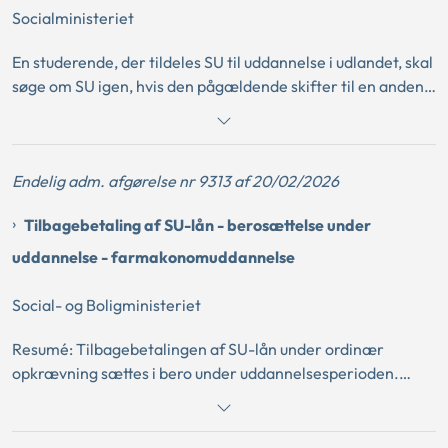
Socialministeriet
En studerende, der tildeles SU til uddannelse i udlandet, skal
søge om SU igen, hvis den pågældende skifter til en anden
uddannelse i udlandet.
Endelig adm. afgørelse nr 9313 af 20/02/2026
Tilbagebetaling af SU-lån - berosættelse under
uddannelse - farmakonomuddannelse
Social- og Boligministeriet
Resumé: Tilbagebetalingen af SU-lån under ordinær
opkrævning sættes i bero under uddannelsesperioden.
Uddannelsesperioden er det tidsrum, hvor en studerende
er indskrevet på og gennemgår 1) en uddannelse, der giver
ret til uddannelsesstøtte, herunder perioder med lønnet