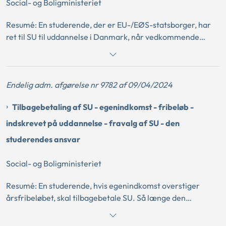
Social- og Boligministeriet
faktisk og reel, at den studerende i enkeltstående måneder
har et højt timeantal og en høj bruttoindkomst.
Resumé: En studerende, der er EU-/EØS-statsborger, har
ret til SU til uddannelse i Danmark, når vedkommende
opfylder de almindelige betingelser for berettigelse til SU
og efter EU-retten har status af arbejdstager i Danmark.
Det er en betingelse for at have status af arbejdstager
Endelig adm. afgørelse nr 9782 af 09/04/2024
efter EU-retten, at den studerende efter en samlet
vurdering har faktisk og reel beskæftigelse, som ikke alene
Tilbagebetaling af SU - egenindkomst - fribeløb -
udgør et marginalt supplement. Ved vurderingen heraf
lægges vægt på den studerendes timeantal,
indskrevet på uddannelse - fravalg af SU - den
bruttoindkomst og ansættelsens øvrige forhold. Der
studerendes ansvar
lægges alene vægt på bruttoindkomst og timer, som er
indberettet til Skattestyrelsen.
Social- og Boligministeriet
Resumé: En studerende, hvis egenindkomst overstiger
årsfribeløbet, skal tilbagebetale SU. Så længe den
studerende er indskrevet på en uddannelse, har
vedkommende ikke ret til den højeste fribeløbssats. Den