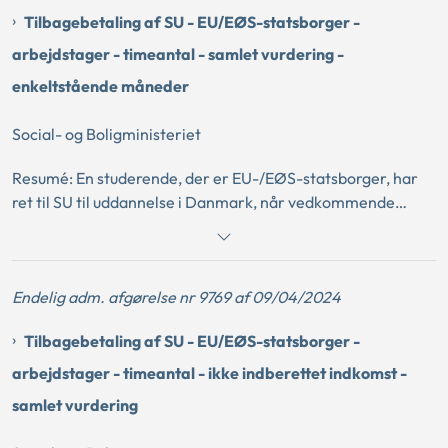
vurdering har faktisk og reel beskæftigelse, som ikke alene
Tilbagebetaling af SU - EU/EØS-statsborger -
udgør et marginalt supplement. Ved vurderingen heraf
lægges vægt på den studerendes timeantal,
arbejdstager - timeantal - samlet vurdering -
bruttoindkomst og ansættelsens øvrige forhold.
enkeltstående måneder
Social- og Boligministeriet
Resumé: En studerende, der er EU-/EØS-statsborger, har
ret til SU til uddannelse i Danmark, når vedkommende
opfylder de almindelige betingelser for berettigelse til SU
og efter EU-retten har status af arbejdstager i Danmark.
Det er en betingelse for at have status af arbejdstager
Endelig adm. afgørelse nr 9769 af 09/04/2024
efter EU-retten, at den studerende efter en samlet
vurdering har faktisk og reel beskæftigelse, som ikke alene
Tilbagebetaling af SU - EU/EØS-statsborger -
udgør et marginalt supplement. Ved vurderingen heraf
lægges vægt på den studerendes timeantal,
arbejdstager - timeantal - ikke indberettet indkomst -
bruttoindkomst og ansættelsens øvrige forhold. Det er en
samlet vurdering
betingelse, at beskæftigelsen opretholdes i en vis periode.
Det er ikke tilstrækkeligt for at anse beskæftigelsen for