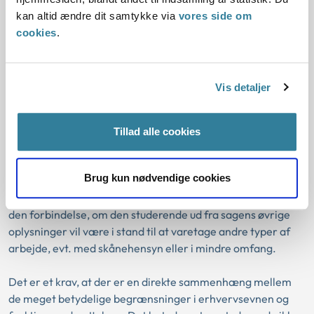
Oplysninger om den studerendes arbejde forud for
kan altid ændre dit samtykke via
vores side om
ansøgningstidspunktet kan indgå ved vurderingen af, om en
cookies
.
studerende har ret til handicaptillæg.
Det gælder navnlig, hvor arbejdsophøret ikke skyldes den
Vis detaljer
studerendes funktionsnedsættelse, men andre forhold, og
at der i tiden efter arbejdets ophør ikke er sket en
forværring i arten og graden af funktionsnedsættelsen.
Tillad alle cookies
Hvis den studerende efter det oplyste er ophørt i arbejdet
Brug kun nødvendige cookies
på grund af funktionsnedsættelsen, ses der på arbejdets
karakter i forhold til funktionsnedsættelsen. Det vurderes i
den forbindelse, om den studerende ud fra sagens øvrige
oplysninger vil være i stand til at varetage andre typer af
arbejde, evt. med skånehensyn eller i mindre omfang.
Det er et krav, at der er en direkte sammenhæng mellem
de meget betydelige begrænsninger i erhvervsevnen og