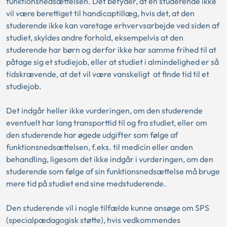
funktionsnedsættelsen. Det betyder, at en studerende ikke
vil være berettiget til handicaptillæg, hvis det, at den
studerende ikke kan varetage erhvervsarbejde ved siden af
studiet, skyldes andre forhold, eksempelvis at den
studerende har børn og derfor ikke har samme frihed til at
påtage sig et studiejob, eller at studiet i almindelighed er så
tidskrævende, at det vil være vanskeligt at finde tid til et
studiejob.
Det indgår heller ikke vurderingen, om den studerende
eventuelt har lang transporttid til og fra studiet, eller om
den studerende har øgede udgifter som følge af
funktionsnedsættelsen, f.eks. til medicin eller anden
behandling, ligesom det ikke indgår i vurderingen, om den
studerende som følge af sin funktionsnedsættelse må bruge
mere tid på studiet end sine medstuderende.
Den studerende vil i nogle tilfælde kunne ansøge om SPS
(specialpædagogisk støtte), hvis vedkommendes