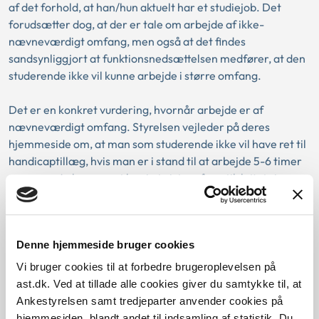
af det forhold, at han/hun aktuelt har et studiejob. Det
forudsætter dog, at der er tale om arbejde af ikke-
nævneværdigt omfang, men også at det findes
sandsynliggjort at funktionsnedsættelsen medfører, at den
studerende ikke vil kunne arbejde i større omfang.
Det er en konkret vurdering, hvornår arbejde er af
nævneværdigt omfang. Styrelsen vejleder på deres
hjemmeside om, at man som studerende ikke vil have ret til
handicaptillæg, hvis man er i stand til at arbejde 5-6 timer
om ugen. Ankenævnet har i et vist omfang tilsluttet sig
styrelsens praksis.
Arbejdet kan eventuelt bestå af 5-6 timers arbejde i
Denne hjemmeside bruger cookies
weekenderne eller fuld tid i længere ferier. Det er en
forudsætning for, at den studerende kan henvises til alene
Vi bruger cookies til at forbedre brugeroplevelsen på
at arbejde på fuld tid i længere ferier, at der på det
ast.dk. Ved at tillade alle cookies giver du samtykke til, at
relevante studie er længere ferier.
Ankestyrelsen samt tredjeparter anvender cookies på
hjemmesiden, blandt andet til indsamling af statistik. Du