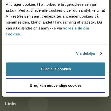
Vi bruger cookies til at forbedre brugeroplevelsen på
Ankestyrelsen Aalborg
ast.dk. Ved at tillade alle cookies giver du samtykke til, at
Ankestyrelsen samt tredjeparter anvender cookies på
hjemmesiden, blandt andet til indsamling af statistik. Du
Ankestyrelsen København
kan altid ændre dit samtykke via
vores side om
cookies
.
EAN: 57 98 000 35 48 21
CVR: 1007 4002
Vis detaljer
Om Ankestyrelsen
Tillad alle cookies
Om Ankestyrelsen
Brug kun nødvendige cookies
Blanketter og kontaktformularer
Links