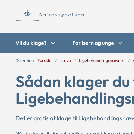
Vil du klage?
For børn og unge
Du er her:
Forside
Nævn
Ligebehandlingsnævnet
Sådan klager du t
Ligebehandling
Det er gratis at klage til Ligebehandlingsnæv
Når du klager til Ligebehandlingsnævnet, kan du benytt