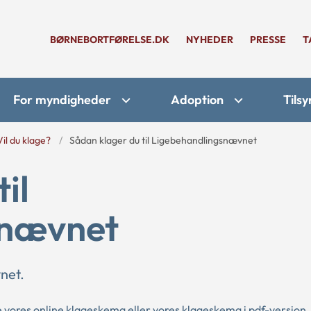
BØRNEBORTFØRELSE.DK
NYHEDER
PRESSE
T
For myndigheder
Adoption
Tilsy
Vil du klage?
Sådan klager du til Ligebehandlingsnævnet
il
snævnet
net.
e vores
online klageskema
eller vores
klageskema i pdf-version
.