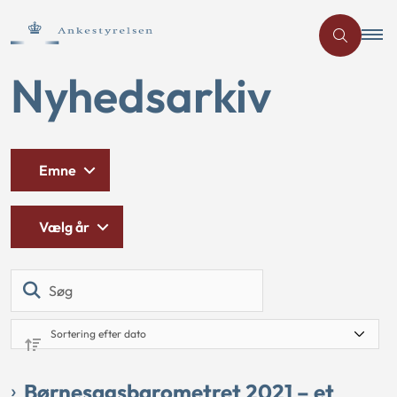
Nyhedsarkiv
Emne
Vælg år
Søg
Børnesagsbarometret 2021 – et