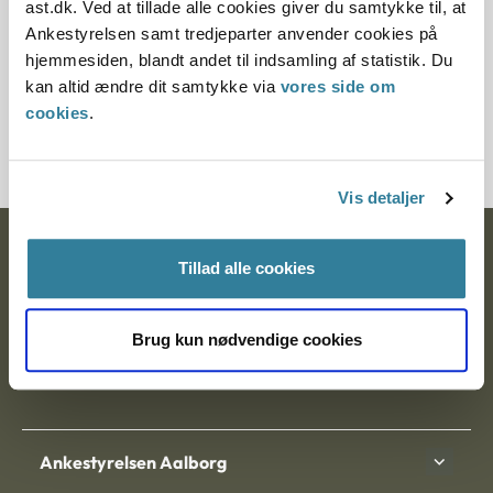
ast.dk. Ved at tillade alle cookies giver du samtykke til, at
02-06-2021
Ankestyrelsen samt tredjeparter anvender cookies på
En ny vejledning om afgørelsesbegrebet skal hjælpe
hjemmesiden, blandt andet til indsamling af statistik. Du
kommunale sagsbehandlere i sagsbehandlingen. Samtidig
kan altid ændre dit samtykke via
vores side om
kan vejledningen bruges som rettesnor for, hvornår en
cookies
.
borger kan klage over en kommunes afgørelse til
Ankestyrelsen.
Vis detaljer
Ankestyrelsen
Tillad alle cookies
Postadresse:
Brug kun nødvendige cookies
Nytorv 7, 2. sal
9000 Aalborg
Ankestyrelsen Aalborg