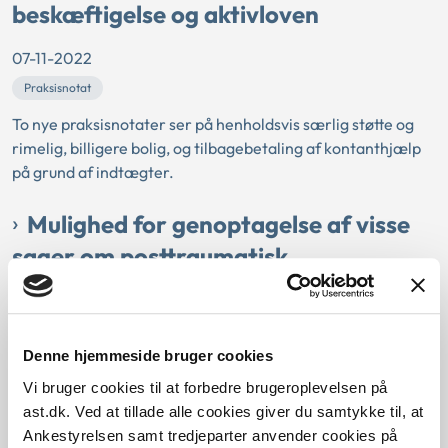
beskæftigelse og aktivloven
07-11-2022
Praksisnotat
To nye praksisnotater ser på henholdsvis særlig støtte og
rimelig, billigere bolig, og tilbagebetaling af kontanthjælp
på grund af indtægter.
Mulighed for genoptagelse af visse
sager om posttraumatisk
belastningsreaktion (PTSD)
01-11-2022
Denne hjemmeside bruger cookies
Principmeddelelse
Vi bruger cookies til at forbedre brugeroplevelsen på
Ankestyrelsen har på arbejdsskadeområdet truffet en ny
ast.dk. Ved at tillade alle cookies giver du samtykke til, at
principafgørelse, som ændrer praksis i forhold til
Ankestyrelsen samt tredjeparter anvender cookies på
vurderingen af de tidsmæssige betingelser for at