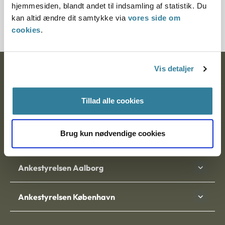
hjemmesiden, blandt andet til indsamling af statistik. Du
anerkende PTSD som en ulykke. Ændringen gælder også
kan altid ændre dit samtykke via
vores side om
for sager, som allerede er afgjort.
cookies
.
Vis detaljer
Ankestyrelsen
Postadresse:
Tillad alle cookies
Nytorv 7, 2. sal
9000 Aalborg
Brug kun nødvendige cookies
Ankestyrelsen Aalborg
Ankestyrelsen København