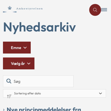
Nyhedsarkiv
Emne
Vælg år
Søg
Nye principmeddelelser fra