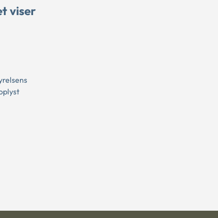
t viser
yrelsens
oplyst