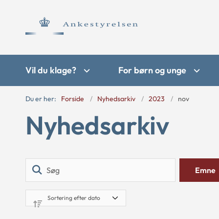
Vil du klage?
For børn og unge
Du er her:
Forside
Nyhedsarkiv
2023
nov
Nyhedsarkiv
Søg
Emne