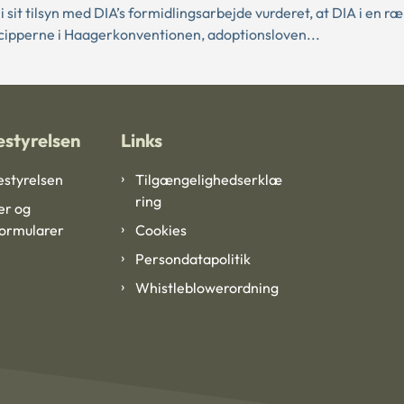
sit tilsyn med DIA’s formidlingsarbejde vurderet, at DIA i en r
ncipperne i Haagerkonventionen, adoptionsloven...
styrelsen
Links
styrelsen
Tilgængelighedserklæ
ring
er og
formularer
Cookies
Persondatapolitik
Whistleblowerordning