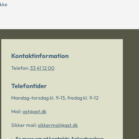
ække
Kontaktinformation
Telefon:
33 41 12 00
Telefontider
Mandag-torsdag kl. 9-15, fredag kl. 9-12
Mail:
ast@ast.dk
Sikker mail:
sikkermail@ast.dk
Se mere om at kontakte Ankestyrelsen