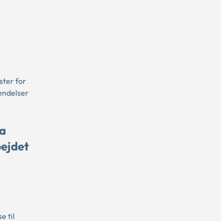
ster for
endelser
ra
bejdet
e til