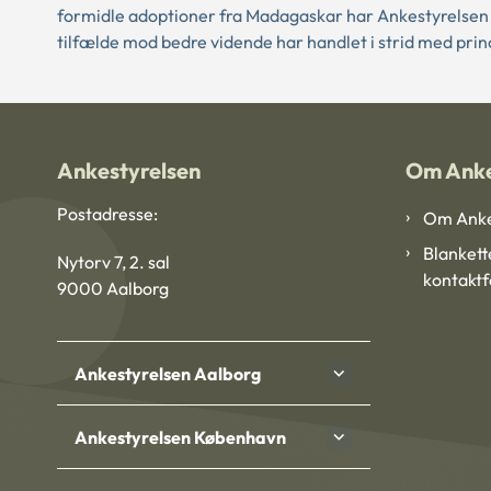
formidle adoptioner fra Madagaskar har Ankestyrelsen i 
tilfælde mod bedre vidende har handlet i strid med pri
Ankestyrelsen
Om Anke
Postadresse:
Om Anke
Blankett
Nytorv 7, 2. sal
kontakt
9000 Aalborg
Ankestyrelsen Aalborg
Ankestyrelsen København