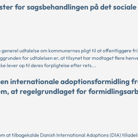
ster for sagsbehandlingen på det sociale
generel udtalelse om kommunernes pligt til at offentliggøre fri
grunden for udtalelsen er, at tilsynet har modtaget flere henv
lever op til deres forpligtelse efter rets...
 den internationale adoptionsformidling f
m, at regelgrundlaget for formidlingsar
m at tilbagekalde Danish International Adoptions (DIA) tilladels