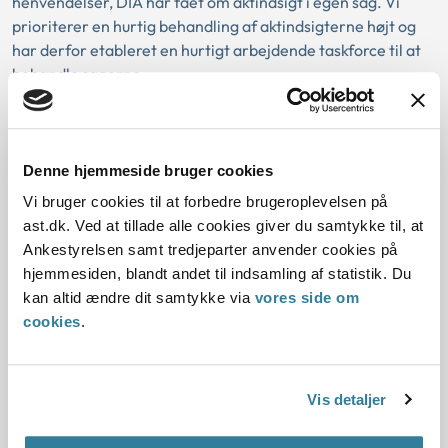
henvendelser, DIA har fået om aktindsigt i egen sag. Vi
prioriterer en hurtig behandling af aktindsigterne højt og
har derfor etableret en hurtigt arbejdende taskforce til at
behandle sagerne.
Ankestyrelsen overtager Danish
International Adoptions opgaver og
Denne hjemmeside bruger cookies
medarbejdere
Vi bruger cookies til at forbedre brugeroplevelsen på
ast.dk. Ved at tillade alle cookies giver du samtykke til, at
31-10-2024
Ankestyrelsen samt tredjeparter anvender cookies på
Adoption
hjemmesiden, blandt andet til indsamling af statistik. Du
kan altid ændre dit samtykke via
vores side om
Ankestyrelsen overtager DIAs opgaver på
cookies
.
adoptionsområdet. Samtidig vil DIAs medarbejdere blive
virksomhedsoverdraget til Ankestyrelsen. Begge dele
træder i kraft fra den 1. november 2024.
Vis detaljer
Danish International Adoption