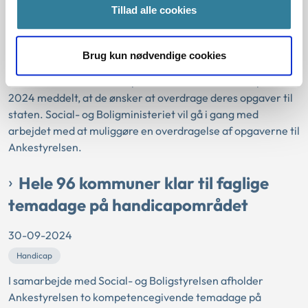
overdrager deres opgaver til staten
Tillad alle cookies
01-10-2024
Brug kun nødvendige cookies
Adoption
Danish International Adoption (DIA) har den 30. september
2024 meddelt, at de ønsker at overdrage deres opgaver til
staten. Social- og Boligministeriet vil gå i gang med
arbejdet med at muliggøre en overdragelse af opgaverne til
Ankestyrelsen.
Hele 96 kommuner klar til faglige
temadage på handicapområdet
30-09-2024
Handicap
I samarbejde med Social- og Boligstyrelsen afholder
Ankestyrelsen to kompetencegivende temadage på