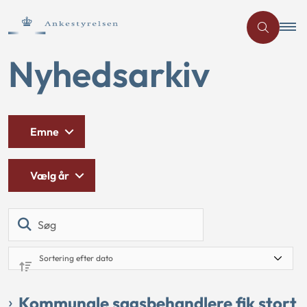
Nyhedsarkiv
Emne
Vælg år
Søg
Kommunale sagsbehandlere fik stort