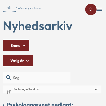
Nyhedsarkiv
Emne
Vælg år
Søg
Psykolognævnet nedlagt: