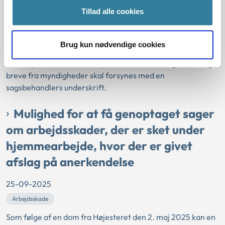
myndigheder gælder
Tillad alle cookies
24-11-2025
Brug kun nødvendige cookies
Tilsyn
Ankestyrelsen forklarer i ny artikel, hvornår afgørelser og
breve fra myndigheder skal forsynes med en
sagsbehandlers underskrift.
Mulighed for at få genoptaget sager
om arbejdsskader, der er sket under
hjemmearbejde, hvor der er givet
afslag på anerkendelse
25-09-2025
Arbejdsskade
Som følge af en dom fra Højesteret den 2. maj 2025 kan en