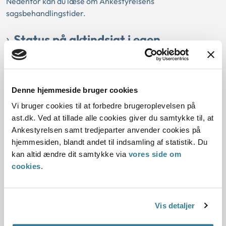
Nedenfor kan du læse om Ankestyrelsens
sagsbehandlingstider.
Status på aktindsigt i egen
adoptionssag og Danish International
Adoptions (DIA) arkivmateriale
Denne hjemmeside bruger cookies
28-11-2025
Vi bruger cookies til at forbedre brugeroplevelsen på
Adoption
ast.dk. Ved at tillade alle cookies giver du samtykke til, at
Ankestyrelsen har ultimo oktober behandlet 475 sager ud af
Ankestyrelsen samt tredjeparter anvender cookies på
de 525 ubesvarede anmodninger om aktindsigt i egen
hjemmesiden, blandt andet til indsamling af statistik. Du
adoptionssag, som vi overtog fra DIA efter lukningen 1.
kan altid ændre dit samtykke via
vores side om
november 2024. Her følger en status på Ankestyrelsens
cookies
.
arbejde med aktindsigterne.
Få viden om, hvornår
Vis detaljer
underskriftskravet i breve fra