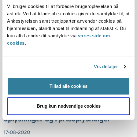
tandbehandling
Vi bruger cookies til at forbedre brugeroplevelsen på
ast.dk. Ved at tillade alle cookies giver du samtykke til, at
18-08-2020
Ankestyrelsen samt tredjeparter anvender cookies på
hjemmesiden, blandt andet til indsamling af statistik. Du
Sektorlovgivningen
Social og beskæftigelse
Ankestyrelsen
kan altid ændre dit samtykke via
vores side om
På baggrund af medieomtale blev Ankestyrelsen
cookies
.
opmærksom på, at en borger i Syddjurs Kommune var
blevet henvist til at tage et kviklån for at dække sine
udgifter til tandbehandling.
Vis detaljer
Ankestyrelsen bad Syddjurs Kommune om en redegørelse.
Kommunen oplyste, at kommunen i mellemtiden havde
modtaget generel vejledning fra Ankestyrelsen.
Tillad alle cookies
Ankestyrelsen ha...
Brug kun nødvendige cookies
Aktindsigt i sammenstilling af
oplysninger og i prisoplysninger
17-08-2020