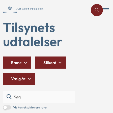
Tilsynets
udtalelser
Emne
Stikord
Vælg år
Søg
Vis kun eksakte resultater