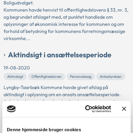
Boligudvalget.
Kommunen havde henvist til offentlighedslovens § 33, nr. 3,
og begrundet afslaget med, at punktet handlede om
oplysninger af økonomisk interesse for kommunen og om
forhold af betydning for kommunens forretningsmæssige
virksomhe...
Aktindsigt i ansættelsesperiode
19-08-2020
Aktindsigt
Offentlighedsloven
Personalesag
Ankestyrelsen
Lyngby-Taarbæk Kommune havde givet afslag på
aktindsigt i oplysning om en ansats ansættelsesperiode.
Ankestyrelsen vurderede, at oplysninger om en ansats
ansættelsestidspunkt var omfattet af retten til aktindsigt
efter offentlighedslovens § 21, stk. 3.
Kviklån til dækning af udgifter til
Denne hjemmeside bruger cookies